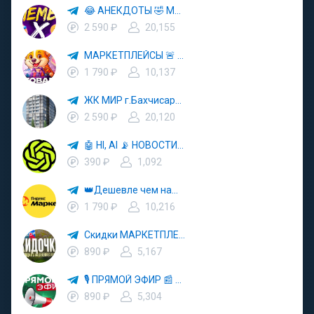
😂 АНЕКДОТЫ 🤣 МЕМЫ 🎭 ЮМОР
2 590 ₽
20,155
МАРКЕТПЛЕЙСЫ 🚨 СКИДКИ ✨ АКЦИИ 🔮 WILDBERRIES 💜 OZON 💡 ЯМ
1 790 ₽
10,137
ЖК МИР г.Бахчисарай
2 590 ₽
20,120
🤖 HI, AI 📡 НОВОСТИ ТЕХНОЛОГИЙ
390 ₽
1,092
👑Дешевле чем на🎰Wildberris🔮OZON🎽
1 790 ₽
10,216
Скидки МАРКЕТПЛЕЙСОВ 🛒 WB 🚀 OZON 💜 ЯНДЕКС МАРКЕТ
890 ₽
5,167
🎙 ПРЯМОЙ ЭФИР 📰 НОВОСТИ
890 ₽
5,304