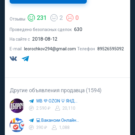
231
2
0
Отзывы
630
Проведено безопасных сделок
2018-08-12
На сайте с
E-mail
leorochkov294@gmail.com
Телефон
89526595092
Другие объявления продавца (1594)
WB 💜 OZON 💡 ЯНДЕКС МАРКЕТ 🚀 ЯМ 🛒 МАРКЕТПЛЕЙСЫ
2 590 ₽
20,110
💻 Вакансии Онлайн💰
390 ₽
1,088