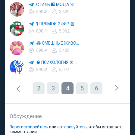
СТИЛЬ 🛍 МОДА 👗 ТРЕНДЫ
690 ₽
3,620
🎙 ПРЯМОЙ ЭФИР 📰 НОВОСТИ
890 ₽
5,962
😂 СМЕШНЫЕ ЖИВОТНЫЕ 🐱 КОШКИ 🐶 СОБАКИ
690 ₽
3,408
🧠 ПСИХОЛОГИЯ 🎯 МОТИВАЦИЯ 💪
890 ₽
5,074
2
3
4
5
6
Обсуждение
Зарегистрируйтесь
или
авторизуйтесь
, чтобы оставлять
комментарии