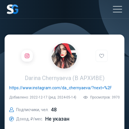
Darina Chernyaeva (В АРХИВЕ)
https://www.instagram.com/da_chernyaeva/?next=%2F
Добавлено: 2022-12-17 (ред. 2024-05-14)
Просмотров: 3970
48
Подписчики, чел.
Не указан
Доход, ₽/мес.