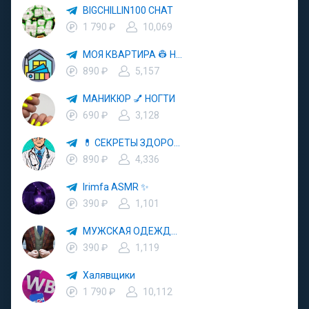
BIGCHILLIN100 CHAT
1 790 ₽
10,069
МОЯ КВАРТИРА 👷 НЕДВИЖИМОСТЬ 🏗 РЕМОНТ
890 ₽
5,157
МАНИКЮР 💅 НОГТИ
690 ₽
3,128
💊 СЕКРЕТЫ ЗДОРОВЬЯ 🥑 БЕСПЛАТНОЕ ЗДОРОВЬЕ 🌿 РЕЦЕПТЫ КРАСОТЫ
890 ₽
4,336
Irimfa ASMR ✨
390 ₽
1,101
МУЖСКАЯ ОДЕЖДА 👕 ОБУВЬ 👢 АКСЕССУАРЫ ⌚️ СТИЛЬ 🎩 МОДА 👑 ТРЕНДЫ 📈
390 ₽
1,119
Халявщики
1 790 ₽
10,112