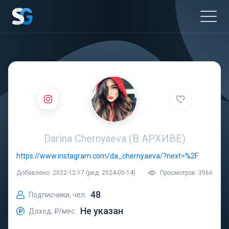
Darina Chernyaeva (В АРХИВЕ)
https://www.instagram.com/da_chernyaeva/?next=%2F
Добавлено: 2022-12-17 (ред. 2024-05-14)
Просмотров: 3966
48
Подписчики, чел.
Не указан
Доход, ₽/мес.