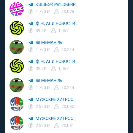
КЭШБЭК⚡️WILDBERRIES 🛒 ХАЛЯВА WB 💳 СКИДКИ ВБ 🚀 ВЫКУПЫ ВАЙЛДБЕРРИЗ 💡 OZON ⚠️ РАЗДАЧА 🚨 ОЗОН ✨ КЕШБЭК 🔮 КЕШБЕК 💜 ТОВАР ЗА ОТ
1 790 ₽
10,078
🤖 HI, AI 📡 НОВОСТИ ТЕХНОЛОГИЙ
390 ₽
1,057
😂 МЕМАЧ 🎭
1 790 ₽
10,214
🤖 HI, AI 📡 НОВОСТИ ТЕХНОЛОГИЙ
390 ₽
1,057
😂 МЕМАЧ 🎭
1 790 ₽
10,214
МУЖСКИЕ ХИТРОСТИ👨
2 590 ₽
20,080
МУЖСКИЕ ХИТРОСТИ👨
2 590 ₽
20,081