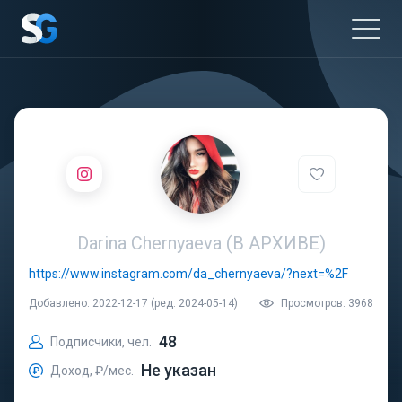
Darina Chernyaeva (В АРХИВЕ)
https://www.instagram.com/da_chernyaeva/?next=%2F
Добавлено: 2022-12-17 (ред. 2024-05-14)
Просмотров: 3968
48
Подписчики, чел.
Не указан
Доход, ₽/мес.