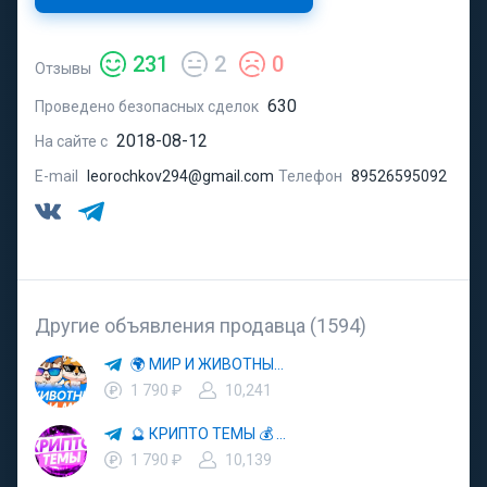
231
2
0
Отзывы
630
Проведено безопасных сделок
2018-08-12
На сайте с
E-mail
leorochkov294@gmail.com
Телефон
89526595092
Другие объявления продавца (1594)
🌍 МИР И ЖИВОТНЫЕ 🐾 ДОМАШНИЕ ЛЮБИМЦЫ 🌿 ЗАЩИТА ПРИРОДЫ 📚 ИНТЕРЕСНЫЕ ФАКТЫ
1 790 ₽
10,241
🔮 КРИПТО ТЕМЫ 💰 КРИПТОВАЛЮТА 🚀 БИТКОИН
1 790 ₽
10,139