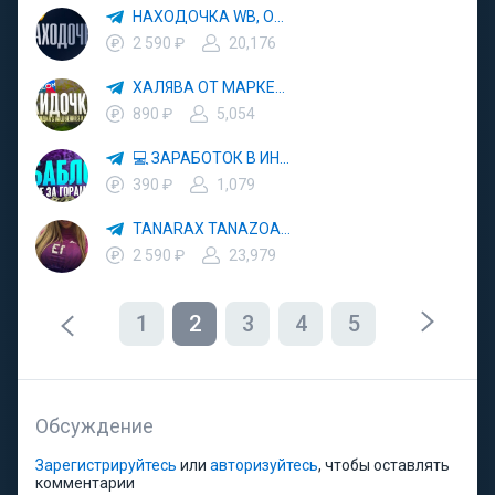
НАХОДОЧКА WB, OZON, YANDEX MARKET 🛒 СКИДКИ 🏷 АКЦИИ 🛍 ХАЛЯВА 🧾 КЭШБЕК
2 590 ₽
20,176
ХАЛЯВА ОТ МАРКЕТПЛЕЙСОВ 🛒 WB 🚀 OZON 💜 ЯМ 💡 ЯНДЕКС МАРКЕТ 💳 WILDBERRIES
890 ₽
5,054
💻 ЗАРАБОТОК В ИНТЕРНЕТЕ 💰
390 ₽
1,079
TANARAX TANAZOA MEUFDOSS
2 590 ₽
23,979
1
2
3
4
5
Обсуждение
Зарегистрируйтесь
или
авторизуйтесь
, чтобы оставлять
комментарии