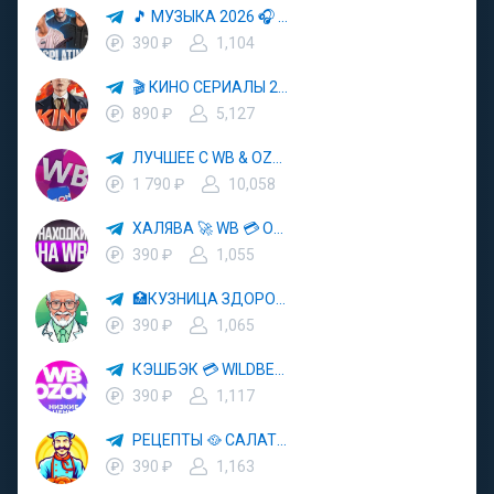
🎵 МУЗЫКА 2026 🎧 ХИТЫ 📀 ПОПУЛЯРНЫЕ ПЕСНИ
390 ₽
1,104
🎬 КИНО СЕРИАЛЫ 2025 🎥🍿
890 ₽
5,127
ЛУЧШЕЕ С WB & OZON 💜 ВАЙЛДБЕРРИЗ 💳 ОЗОН 🧾 МАРКЕТПЛЕЙСЫ 🏷 СКИДКИ 🛍 АКЦИИ
1 790 ₽
10,058
ХАЛЯВА 🚀 WB 💳 OZON 💜 ЯМ ⚡️ КЕШБЭК 💡 СКИДКИ 🛒 РАЗДАЧА ✨ ВЫГОДНО ⚠️ ТОВАРЫ 🔮 МАРКЕТПЛЕЙСЫ
390 ₽
1,055
🏥КУЗНИЦА ЗДОРОВЬЯ 🚑 СКОРАЯ ПОМОЩЬ 👨‍⚕️ ДОКТОР
390 ₽
1,065
КЭШБЭК 💳 WILDBERRIES 💜 OZON 🛒 ЯНДЕКС МАРКЕТ ⚡️ ЯМ 🚀 АКЦИИ ✨ СКИДКИ 💡 ХАЛЯВА 🚨 ВЫКУПЫ 🔮 ТОВАР ЗА ОТЗЫВ
390 ₽
1,117
РЕЦЕПТЫ 🥘 САЛАТЫ 🥗 ПП ЕДА
390 ₽
1,163