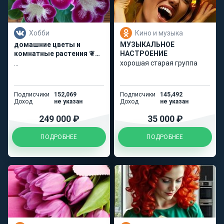
Хобби
Кино и музыка
домашние цветы и
МУЗЫКАЛЬНОЕ
комнатные растения ❦
НАСТРОЕНИЕ
Цветомафия
...
хорошая старая группа
Подписчики
152,069
Подписчики
145,492
Доход
не указан
Доход
не указан
249 000 ₽
35 000 ₽
ПОДРОБНЕЕ
ПОДРОБНЕЕ