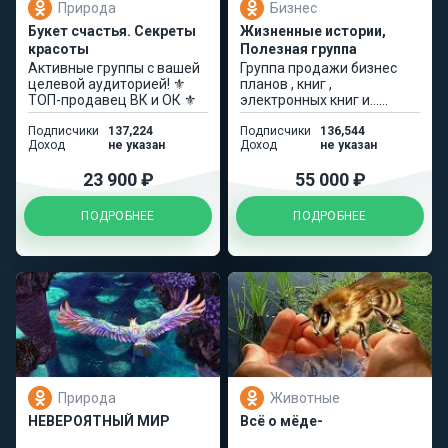
Природа
Бизнес
Букет счастья. Секреты
Жизненные истории,
красоты
Полезная группа
Активные группы с вашей
Группа продажи бизнес
целевой аудиторией! ⚜️
планов , книг ,
ТОП-продавец ВК и ОК ⚜️
электронных книг и...
читай описание.
Подписчики
137,224
Подписчики
136,544
Доход
не указан
Доход
не указан
23 900 ₽
55 000 ₽
ПОДРОБНЕЕ
ПОДРОБНЕЕ
Природа
Животные
НЕВЕРОЯТНЫЙ МИР
Всё о мёде-