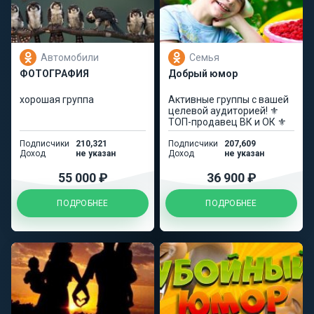
Автомобили
Семья
ФОТОГРАФИЯ
Добрый юмор
хорошая группа
Активные группы с вашей
целевой аудиторией! ⚜️
ТОП-продавец ВК и ОК ⚜️
Подписчики
210,321
Подписчики
207,609
Доход
не указан
Доход
не указан
55 000 ₽
36 900 ₽
ПОДРОБНЕЕ
ПОДРОБНЕЕ