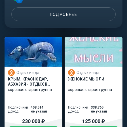
5
ПОДРОБНЕЕ
Отдых и еда
Отдых и еда
КРЫМ, КРАСНОДАР,
ЖЕНСКИЕ МЫСЛИ
АБХАЗИЯ - ОТДЫХ В
РОССИИ
хорошая старая группа
хорошая старая группа
Подписчики
408,514
Подписчики
338,765
Доход
не указан
Доход
не указан
230 000 ₽
125 000 ₽