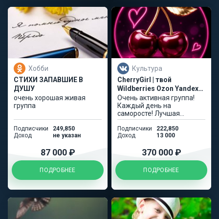
Хобби
Культура
СТИХИ ЗАПАВШИЕ В
CherryGirl | твой
ДУШУ
Wildberries Ozon Yandex
Market
очень хорошая живая
Очень активная группа!
группа
Каждый день на
саморосте! Лучшая
аудитория!
Подписчики
249,850
Подписчики
222,850
Доход
не указан
Доход
13 000
87 000 ₽
370 000 ₽
ПОДРОБНЕЕ
ПОДРОБНЕЕ