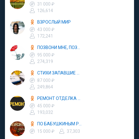
31 000 ₽
126,614
ВЗРОСЛЫЙ МИР
43 000 ₽
172,241
ПОЗВОНИ МНЕ, ПОЗВОНИ
95 000 ₽
274,319
СТИХИ ЗАПАВШИЕ В ДУШУ
87 000 ₽
249,864
РЕМОНТ ОТДЕЛКА ДИЗАЙН
45 000 ₽
193,032
ПО БАБУШКИНЫМ РЕЦЕПТАМ
15 000 ₽
37,303