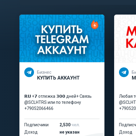
Бизнес
Б
КУПИТЬ АККАУНТ
М
𝗥𝗨 +𝟳 отлежка 𝟯𝟬𝟬 дней+ Связь
Любая т
@SCLHTRS или по телефону
@SCLHTR
+79052066466
+790520
Подписчики
2,530
чел.
Подписч
Доход
не указан
Доход