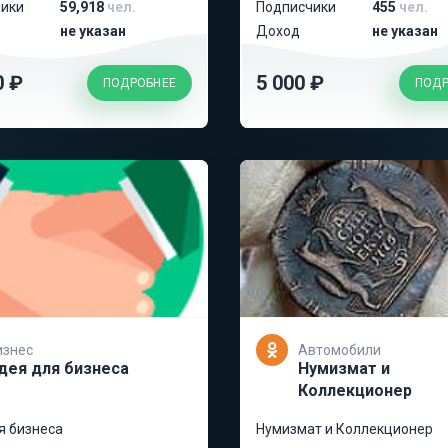
ики
59,918
чел.
Подписчики
455
чел.
не указан
Доход
не указан
0 ₽
5 000 ₽
ПОДРОБНЕЕ
ПОДР
изнес
Автомобили
дея для бизнеса
Нумизмат и
Коллекционер
я бизнеса
Нумизмат и Коллекционер