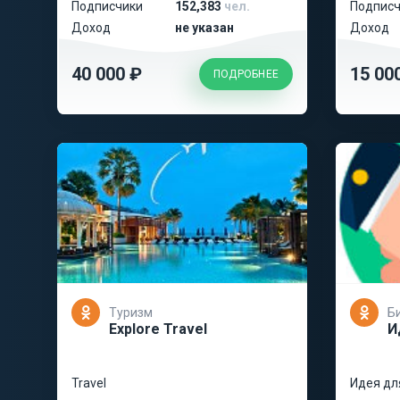
Подписчики
152,383
чел.
Подписч
Доход
не указан
Доход
40 000 ₽
15 00
ПОДРОБНЕЕ
Туризм
Б
Explore Travel
И
Travel
Идея дл