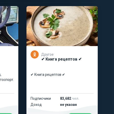
Другое
✔ Книга рецептов ✔
,
✔ Книга рецептов ✔
втоспорт.
Подписчики
83,682
чел.
Доход
не указан