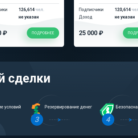
ики
126,614
чел.
Подписчики
120,614
че
не указан
Доход
не указан
0 ₽
25 000 ₽
ПОДРОБНЕЕ
ПОДР
й сделки
ие условий
Резервирование денег
Безопасна
3
4