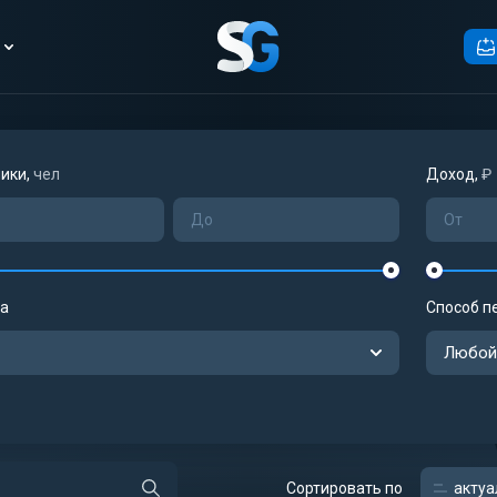
ики,
чел
Доход,
₽
а
Способ п
Любой
Сортировать по
актуа