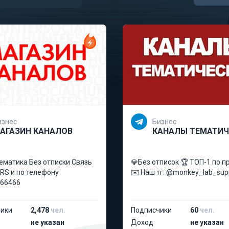
изнес
Бизнес
АГАЗИН КАНАЛОВ
КАНАЛЫ ТЕМАТИЧ
ематика Без отписки Связь
💎Без отписок 🏆 ТОП-1 по 
S и по телефону
✉️ Наш тг: @monkey_lab_sup
66466
ики
2,478
чел.
Подписчики
60
чел.
не указан
Доход
не указан