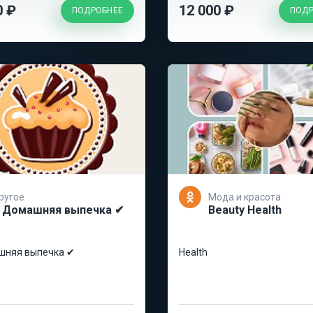
0 ₽
12 000 ₽
ПОДРОБНЕЕ
ПОДР
ругое
Мода и красота
 Домашняя выпечка ✔
Beauty Health
шняя выпечка ✔
Health