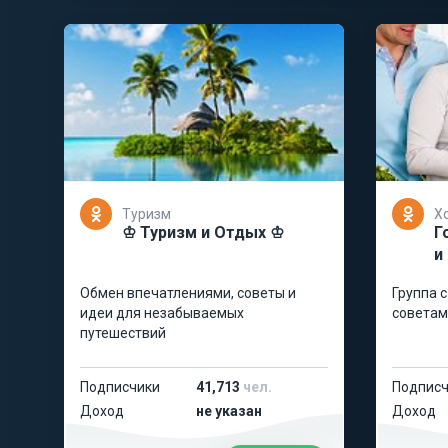
Туризм
Х
♔ Туризм и Отдых ♔
Г
и
Обмен впечатлениями, советы и
Группа с рецептами кулинарны
идеи для незабываемых
советам
путешествий
Подписчики
41,713
чел.
Подписч
Доход
не указан
Доход