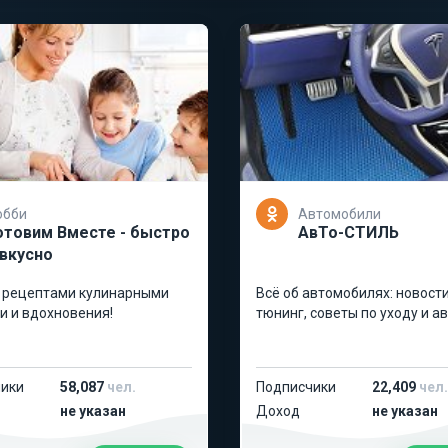
обби
Автомобили
отовим Вместе - быстро
АвТо-СТИЛЬ
 вкусно
ми
Всё об автомобилях: новости
и и вдохновения!
тюнинг, советы по уходу и а
ики
58,087
чел.
Подписчики
22,409
чел.
не указан
Доход
не указан