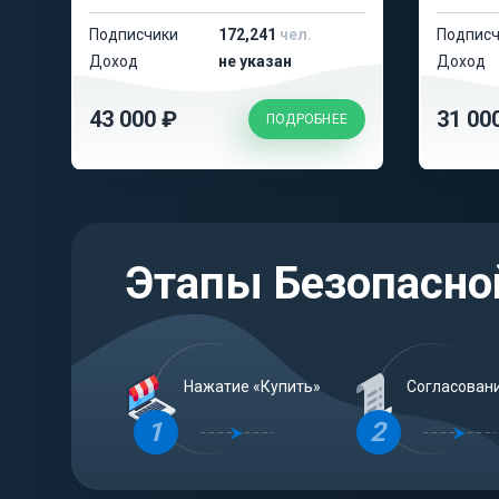
Подписчики
172,241
чел.
Подписч
Доход
не указан
Доход
43 000 ₽
31 00
ПОДРОБНЕЕ
Этапы Безопасно
Нажатие «Купить»
Согласован
1
2