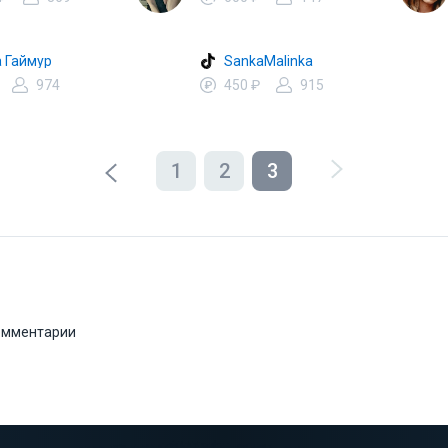
 Гаймур
SankaMalinka
974
450 ₽
915
1
2
3
комментарии