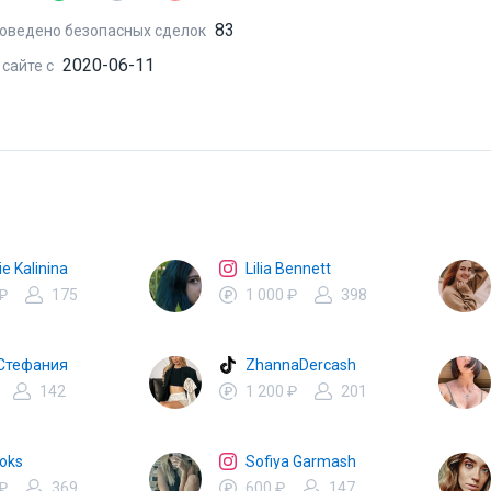
83
оведено безопасных сделок
2020-06-11
 сайте с
ie Kalinina
Lilia Bennett
 ₽
175
1 000 ₽
398
Стефания
ZhannaDercash
142
1 200 ₽
201
Noks
Sofiya Garmash
 ₽
369
600 ₽
147