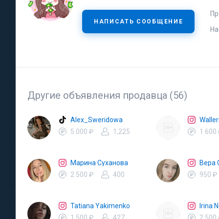
Пр
НАПИСАТЬ СООБЩЕНИЕ
На
Другие объявления продавца (56)
Alex_Sweridowa
Waller
5 000 ₽
1,225
1 600
Марина Суханова
Вера 
2 500 ₽
400
950 ₽
Tatiana Yakimenko
Irina 
1 500 ₽
427
2 500