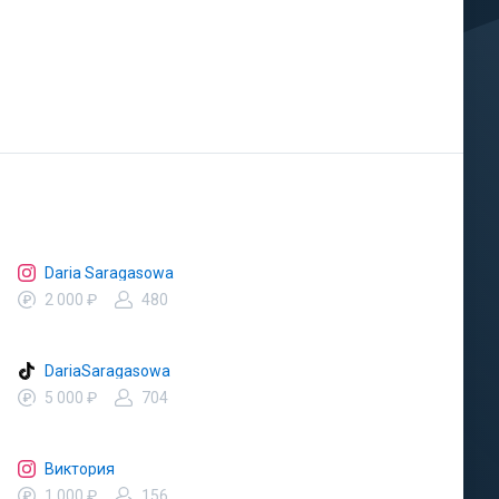
Daria Saragasowa
2 000 ₽
480
DariaSaragasowa
5 000 ₽
704
Виктория
1 000 ₽
156