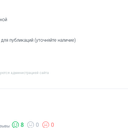
мной
ля публикаций (уточняйте наличие)
руются администрацией сайта
8
0
0
зывы