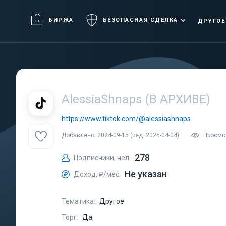
БИРЖА
БЕЗОПАСНАЯ СДЕЛКА
ДРУГОЕ
AlessiaShnaps (В АРХИВЕ)
https://www.tiktok.com/@alessiashnaps
Добавлено: 2024-09-15 (ред. 2025-04-04)
Просмот
278
Подписчики, чел.
Не указан
Доход, ₽/мес.
Тематика:
Другое
Торг:
Да