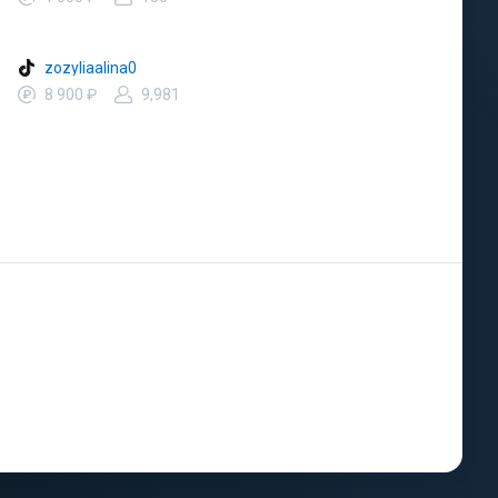
zozyliaalina0
8 900 ₽
9,981