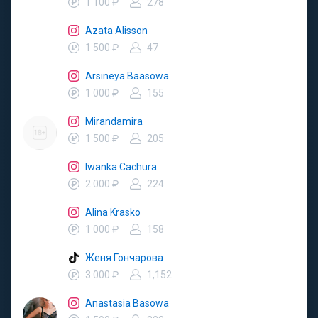
1 100 ₽
278
Azata Alisson
1 500 ₽
47
Arsineya Baasowa
1 000 ₽
155
Mirandamira
1 500 ₽
205
Iwanka Cachura
2 000 ₽
224
Alina Krasko
1 000 ₽
158
Женя Гончарова
3 000 ₽
1,152
Anastasia Basowa