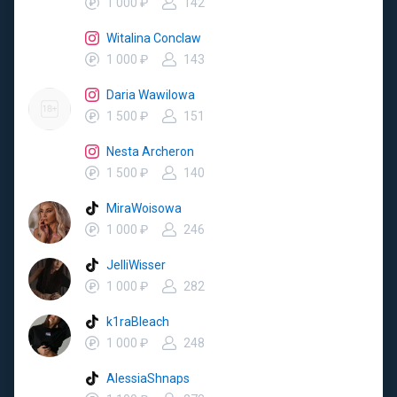
1 000 ₽
142
Witalina Conclaw
1 000 ₽
143
Daria Wawilowa
1 500 ₽
151
Nesta Archeron
1 500 ₽
140
MiraWoisowa
1 000 ₽
246
JelliWisser
1 000 ₽
282
k1raBleach
1 000 ₽
248
AlessiaShnaps