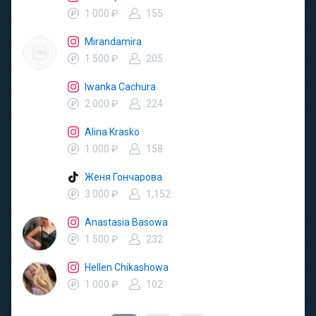
1 000 ₽
155
Mirandamira
1 500 ₽
205
Iwanka Cachura
2 000 ₽
224
Alina Krasko
1 000 ₽
158
Женя Гончарова
3 000 ₽
1,152
Anastasia Basowa
1 500 ₽
232
Hellen Chikashowa
1 000 ₽
102