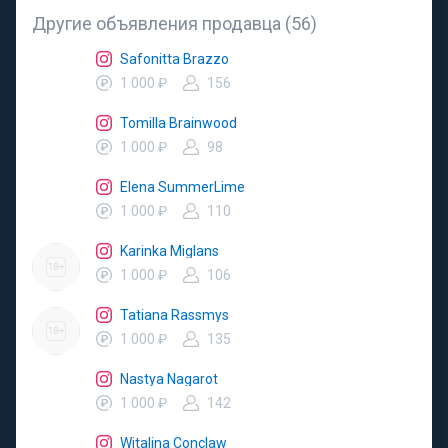
Другие объявления продавца (56)
Safonitta Brazzo
1 000 ₽
156
Tomilla Brainwood
1 000 ₽
98
Elena SummerLime
1 000 ₽
110
Karinka Miglans
1 000 ₽
106
Tatiana Rassmys
1 000 ₽
135
Nastya Nagarot
1 000 ₽
142
Witalina Conclaw