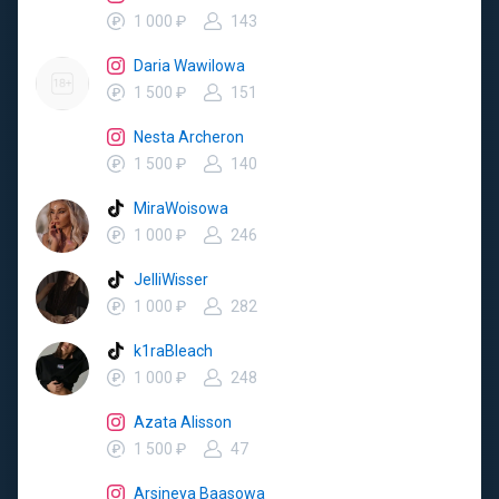
1 000 ₽
143
Daria Wawilowa
1 500 ₽
151
Nesta Archeron
1 500 ₽
140
MiraWoisowa
1 000 ₽
246
JelliWisser
1 000 ₽
282
k1raBleach
1 000 ₽
248
Azata Alisson
1 500 ₽
47
Arsineya Baasowa