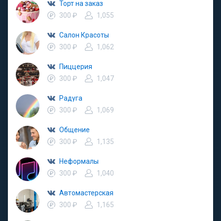
Торт на заказ
300 ₽
1,055
Салон Красоты
300 ₽
1,062
Пиццерия
300 ₽
1,047
Радуга
300 ₽
1,069
Общение
300 ₽
1,135
Неформалы
300 ₽
1,040
Автомастерская
300 ₽
1,165