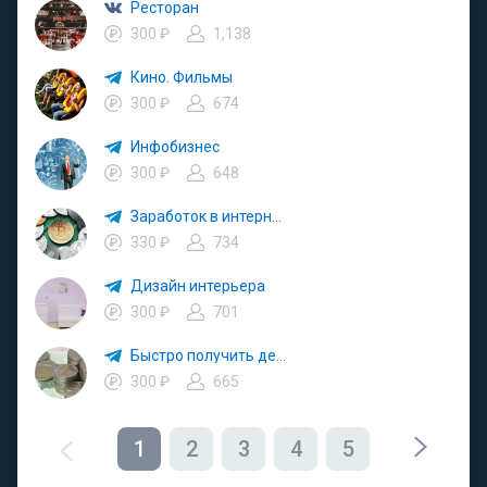
Ресторан
300 ₽
1,138
Кино. Фильмы
300 ₽
674
Инфобизнес
300 ₽
648
Заработок в интернете
330 ₽
734
Дизайн интерьера
300 ₽
701
Быстро получить деньги. Быстро займ
300 ₽
665
1
2
3
4
5