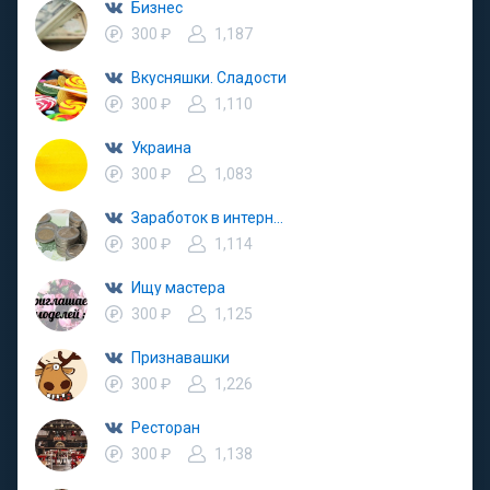
Бизнес
300 ₽
1,187
Вкусняшки. Сладости
300 ₽
1,110
Украина
300 ₽
1,083
Заработок в интернете
300 ₽
1,114
Ищу мастера
300 ₽
1,125
Признавашки
300 ₽
1,226
Ресторан
300 ₽
1,138