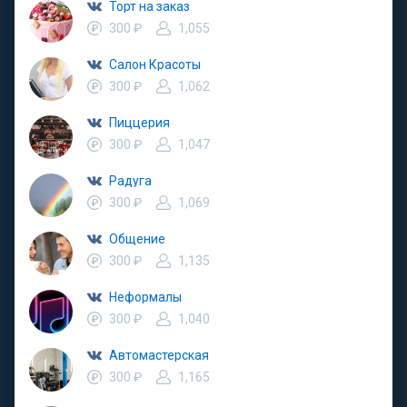
Торт на заказ
300 ₽
1,055
Салон Красоты
300 ₽
1,062
Пиццерия
300 ₽
1,047
Радуга
300 ₽
1,069
Общение
300 ₽
1,135
Неформалы
300 ₽
1,040
Автомастерская
300 ₽
1,165