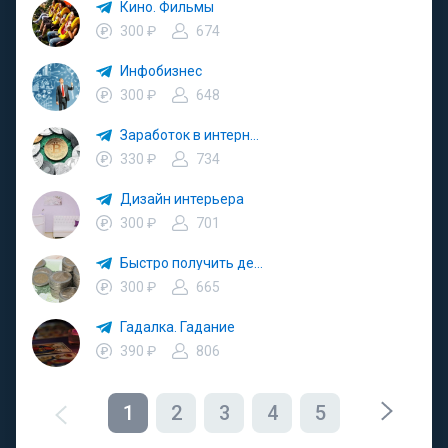
Кино. Фильмы
300 ₽
674
Инфобизнес
300 ₽
648
Заработок в интернете
330 ₽
734
Дизайн интерьера
300 ₽
701
Быстро получить деньги. Быстро займ
300 ₽
665
Гадалка. Гадание
390 ₽
806
1
2
3
4
5