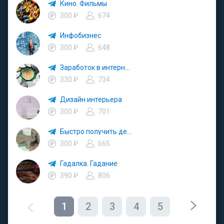
Кино. Фильмы
300 ₽
674
Инфобизнес
300 ₽
648
Заработок в интернете
330 ₽
734
Дизайн интерьера
300 ₽
701
Быстро получить деньги. Быстро займ
300 ₽
665
Гадалка. Гадание
390 ₽
806
1
2
3
4
5