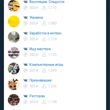
Вкусняшки. Сладости
300 ₽
1,110
Украина
300 ₽
1,083
Заработок в интернете
300 ₽
1,114
Ищу мастера
300 ₽
1,125
Компьютерные игры
300 ₽
1,049
Признавашки
300 ₽
1,226
Ресторан
300 ₽
1,138