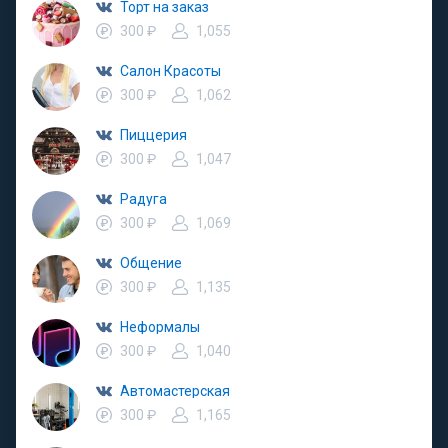
Торт на заказ
300 ₽
1,055
Салон Красоты
300 ₽
1,062
Пиццерия
300 ₽
1,047
Радуга
300 ₽
1,069
Общение
300 ₽
1,135
Неформалы
300 ₽
1,040
Автомастерская
300 ₽
1,165