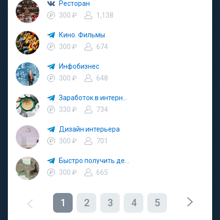
Ресторан
300 ₽
1,138
Кино. Фильмы
300 ₽
674
Инфобизнес
300 ₽
648
Заработок в интернете
330 ₽
734
Дизайн интерьера
300 ₽
701
Быстро получить деньги. Быстро займ
300 ₽
665
1
2
3
4
5