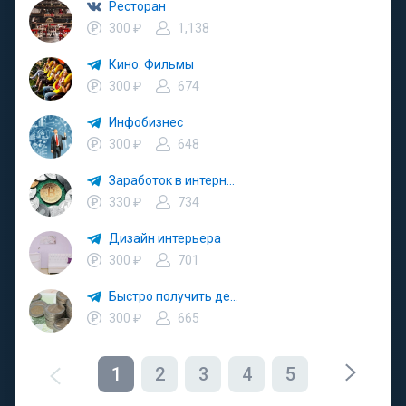
Ресторан
300 ₽
1,138
Кино. Фильмы
300 ₽
674
Инфобизнес
300 ₽
648
Заработок в интернете
330 ₽
734
Дизайн интерьера
300 ₽
701
Быстро получить деньги. Быстро займ
300 ₽
665
1
2
3
4
5