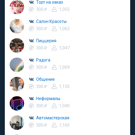
Торт на заказ
300 ₽
1,055
Салон Красоты
300 ₽
1,062
Пиццерия
300 ₽
1,047
Радуга
300 ₽
1,069
Общение
300 ₽
1,135
Неформалы
300 ₽
1,040
Автомастерская
300 ₽
1,165