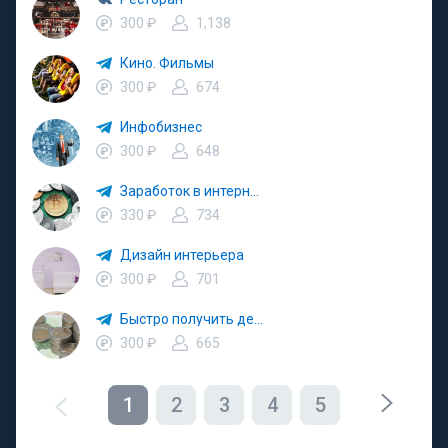
300 ₽
1,138
Кино. Фильмы
300 ₽
674
Инфобизнес
300 ₽
648
Заработок в интернете
330 ₽
734
Дизайн интерьера
300 ₽
701
Быстро получить деньги. Быстро займ
300 ₽
665
1
2
3
4
5