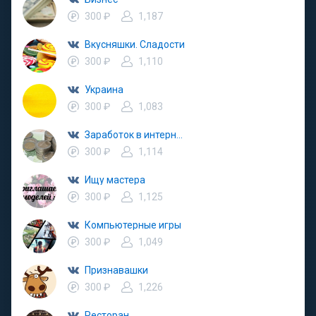
300 ₽
1,187
Вкусняшки. Сладости
300 ₽
1,110
Украина
300 ₽
1,083
Заработок в интернете
300 ₽
1,114
Ищу мастера
300 ₽
1,125
Компьютерные игры
300 ₽
1,049
Признавашки
300 ₽
1,226
Ресторан