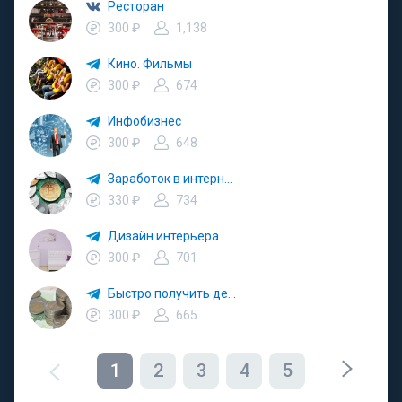
Ресторан
300 ₽
1,138
Кино. Фильмы
300 ₽
674
Инфобизнес
300 ₽
648
Заработок в интернете
330 ₽
734
Дизайн интерьера
300 ₽
701
Быстро получить деньги. Быстро займ
300 ₽
665
1
2
3
4
5