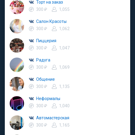
Торт на заказ
300 ₽
1,055
Салон Красоты
300 ₽
1,062
Пиццерия
300 ₽
1,047
Радуга
300 ₽
1,069
Общение
300 ₽
1,135
Неформалы
300 ₽
1,040
Автомастерская
300 ₽
1,165