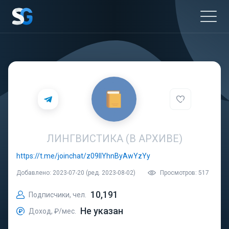
ЛИНГВИСТИКА (В АРХИВЕ)
https://t.me/joinchat/z09llYhnByAwYzYy
Добавлено: 2023-07-20 (ред. 2023-08-02)
Просмотров: 517
10,191
Подписчики, чел.
Не указан
Доход, ₽/мес.