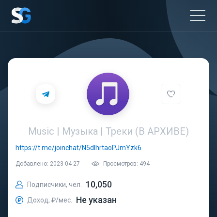
Music | Музыка | Треки (В АРХИВЕ)
https://t.me/joinchat/N5dlhrtaoPJmYzk6
Добавлено: 2023-04-27
Просмотров: 494
10,050
Подписчики, чел.
Не указан
Доход, ₽/мес.