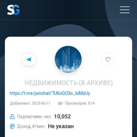
НЕДВИЖИМОСТЬ (В АРХИВЕ)
https://t.me/joinchat/7UKoQO3o_lxlMzUy
Добавлено: 2023-06-11
Просмотров: 514
10,052
Подписчики, чел.
Не указан
Доход, ₽/мес.