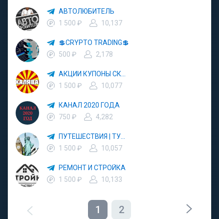
АВТОЛЮБИТЕЛЬ
1 500 ₽
10,137
💲CRYPTO TRADING💲
500 ₽
2,178
АКЦИИ КУПОНЫ СКИДКИ
1 500 ₽
10,077
КАНАЛ 2020 ГОДА
750 ₽
4,282
ПУТЕШЕСТВИЯ | ТУРИЗМ | ОТДЫХ
1 500 ₽
10,057
РЕМОНТ И СТРОЙКА
1 500 ₽
10,133
1
2