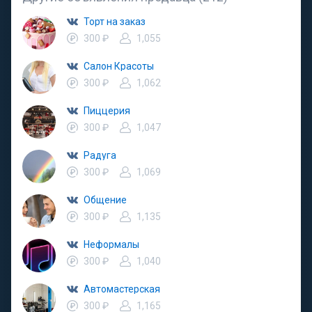
Торт на заказ
300 ₽
1,055
Салон Красоты
300 ₽
1,062
Пиццерия
300 ₽
1,047
Радуга
300 ₽
1,069
Общение
300 ₽
1,135
Неформалы
300 ₽
1,040
Автомастерская
300 ₽
1,165