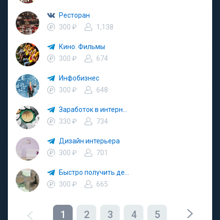
Ресторан
300 ₽
1,138
Кино. Фильмы
300 ₽
674
Инфобизнес
300 ₽
648
Заработок в интернете
330 ₽
734
Дизайн интерьера
300 ₽
701
Быстро получить деньги. Быстро займ
300 ₽
665
1
2
3
4
5