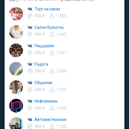
Торт на заказ
300 ₽
1,055
Салон Красоты
300 ₽
1,062
Пиццерия
300 ₽
1,047
Радуга
300 ₽
1,069
Общение
300 ₽
1,135
Неформалы
300 ₽
1,040
Автомастерская
300 ₽
1,165