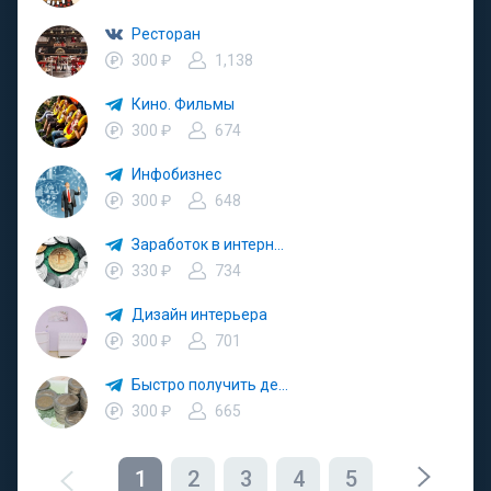
Ресторан
300 ₽
1,138
Кино. Фильмы
300 ₽
674
Инфобизнес
300 ₽
648
Заработок в интернете
330 ₽
734
Дизайн интерьера
300 ₽
701
Быстро получить деньги. Быстро займ
300 ₽
665
1
2
3
4
5