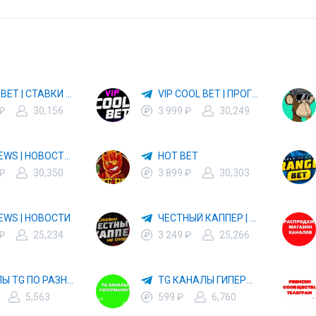
TIGER BET | СТАВКИ НА СПОРТ
VIP COOL BET | ПРОГНОЗЫ НА СПОРТ
 ₽
30,156
3 999 ₽
30,249
NFT NEWS | НОВОСТИ НФТ
HOT BET
 ₽
30,350
3 899 ₽
30,303
EWS | НОВОСТИ
ЧЕСТНЫЙ КАППЕР | СТАВКИ НА СПОРТ
 ₽
25,234
3 249 ₽
25,266
ГРУППЫ TG ПО РАЗНЫМ ТЕМАТИКАМ
TG КАНАЛЫ ГИПЕРМАРКЕТ
5,563
599 ₽
6,760