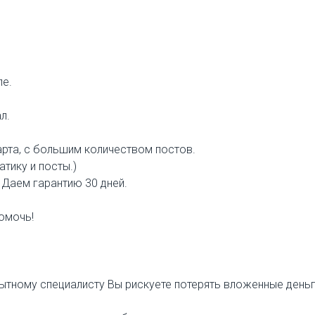
е.
л.
арта, c большим количеством постов.
тику и посты.)
 Даем гарантию 30 дней.
омочь!
тному специалисту Вы рискуете потерять вложенные деньг