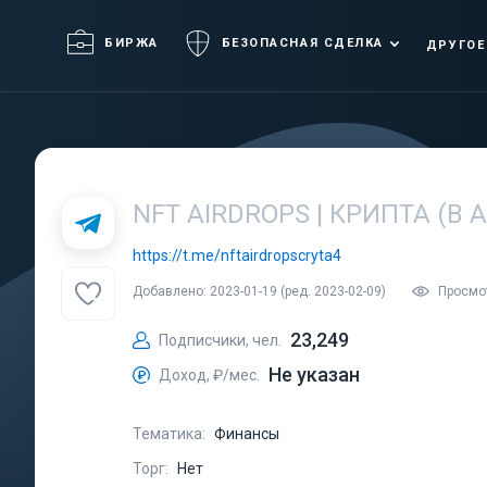
БИРЖА
БЕЗОПАСНАЯ СДЕЛКА
ДРУГОЕ
NFT AIRDROPS | КРИПТА (В 
https://t.me/nftairdropscryta4
Добавлено: 2023-01-19 (ред. 2023-02-09)
Просмо
23,249
Подписчики, чел.
Не указан
Доход, ₽/мес.
Тематика:
Финансы
Торг:
Нет