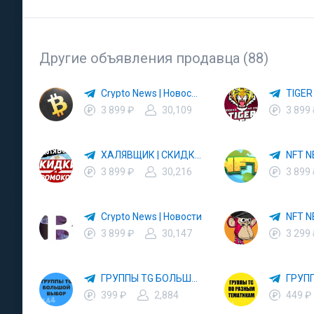
Другие объявления продавца (88)
Crypto News | Новости Крипты
3 899 ₽
30,109
3 899
ХАЛЯВЩИК | СКИДКИ | ПРОМОКОДЫ
3 899 ₽
30,216
3 899
Crypto News | Новости
NFT N
3 899 ₽
30,147
3 299
ГРУППЫ TG БОЛЬШОЙ ВЫБОР
399 ₽
2,884
449 ₽