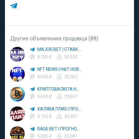
Другие объявления продавца (88)
MAJOR BET | СТАВКИ НА СПОРТ
4 700 ₽
30,524
NFT NEWS | НФТ НОВОСТНИК
4 600 ₽
30,062
КРИПТОВАЛЮТА НОВОСТИ | AIRDROPS
4 600 ₽
29,847
ХАЛЯВА ПЛИЗ | ПРОМО СКИДКИ
3 750 ₽
24,307
RAGE BET | ПРОГНОЗЫ НА СПОРТ
5 000 ₽
33,041