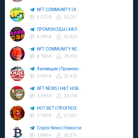
NFT COMMUNITY | Крипта
6 275 ₽
50,297
ПРОМОКОДЫ | ХАЛЯВА | СКИДКИ
6 289 ₽
50,324
NFT COMMUNITY NEWS
8 789 ₽
70,392
Халявщик | Промокоды | Скидки
2 599 ₽
20,475
NFT NEWS | НФТ НОВОСТИ
3 399 ₽
33,154
HOT BET | ПРОГНОЗЫ НА СПОРТ
2 799 ₽
21,007
Crypto News | Новости
3 899 ₽
30,375