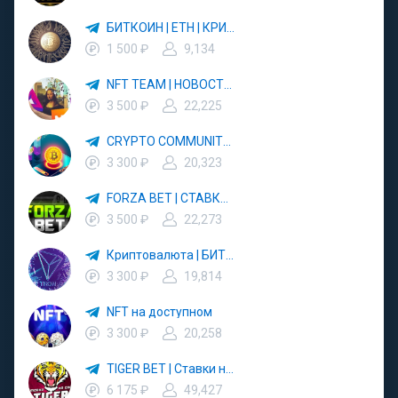
БИТКОИН | ETH | КРИПТОВАЛЮТА
1 500 ₽
9,134
NFT TEAM | НОВОСТИ NFT
3 500 ₽
22,225
CRYPTO COMMUNITY | НОВОСТИ
3 300 ₽
20,323
FORZA BET | СТАВКИ НА СПОРТ
3 500 ₽
22,273
Криптовалюта | БИТКОИН | Новости
3 300 ₽
19,814
NFT на доступном
3 300 ₽
20,258
TIGER BET | Ставки на Спорт
6 175 ₽
49,427