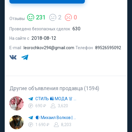
231
2
0
Отзывы
630
Проведено безопасных сделок
2018-08-12
На сайте с
E-mail
leorochkov294@gmail.com
Телефон
89526595092
Другие объявления продавца (1594)
СТИЛЬ 🛍 МОДА 👗 ТРЕНДЫ
690 ₽
3,620
🌒 Михаил Волков | Тень и Свет Судьбы ☀️
1 690 ₽
8,203