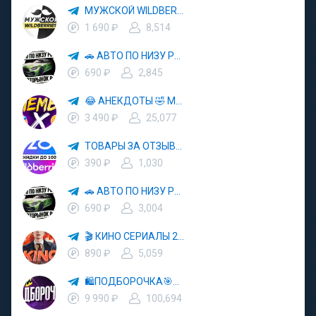
МУЖСКОЙ WILDBERRIES 👔 ОДЕЖДА ДЛЯ МУЖЧИН OZON 👕 НАХОДКИ ДЛЯ МУЖЧИН С WB
1 690 ₽
8,514
🚗 АВТО ПО НИЗУ РЫНКА 🎯 АВТОРЫНОК РФ 🚙
690 ₽
2,845
😂 АНЕКДОТЫ 🤣 МЕМЫ 🎭 ЮМОР
3 490 ₽
25,077
ТОВАРЫ ЗА ОТЗЫВЫ 🛍 ВБ 🛒 ОЗОН 🏷 КЕШБЭК 🧾 СКИДКИ 💳 ВЫКУПЫ 🏬 ПРОДВИЖЕНИЕ ТОВАРОВ НА WB OZON
390 ₽
1,030
🚗 АВТО ПО НИЗУ РЫНКА 🎯 АВТОРЫНОК РФ 🚙
690 ₽
3,004
🎬 КИНО СЕРИАЛЫ 2025 🎥🍿
890 ₽
5,059
🛍ПОДБОРОЧКА🎯WILDBERRIES📦OZON🏪ЯНДЕКС МАРКЕТ🔥СКИДКИ⚡️РАЗДАЧИ🎁АКЦИИ
9 990 ₽
100,694