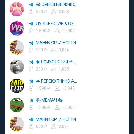
😂 СМЕШНЫЕ ЖИВОТНЫЕ 🐱 КОШКИ 🐶 СОБАКИ
690 ₽
3,053
ЛУЧШЕЕ С WB & OZON 💜 ВАЙЛДБЕРРИЗ 💳 ОЗОН 🧾 МАРКЕТПЛЕЙСЫ 🏷 СКИДКИ 🛍 АКЦИИ
1 590 ₽
10,007
МАНИКЮР 💅 НОГТИ
690 ₽
3,054
🧠 ПСИХОЛОГИЯ 🌱 САМОРАЗВИТИЕ 🚀
390 ₽
1,005
🚗 ПЕРЕКУПЧИНО АВТО 🔄 ВТОРАЯ ЖИЗНЬ АВТОМОБИЛЕЙ 💰 ВЫГОДНЫЕ СДЕЛКИ
1 590 ₽
10,045
😂 МЕМАЧ 🎭
1 590 ₽
10,003
МАНИКЮР 💅 НОГТИ
690 ₽
3,054