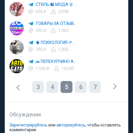
СТИЛЬ 🛍 МОДА 👗 ТРЕНДЫ
690 ₽
3,098
ТОВАРЫ ЗА ОТЗЫВЫ 🛍 ВБ 🛒 ОЗОН 🏷 КЕШБЭК 🧾 СКИДКИ 💳 ВЫКУПЫ 🏬 ПРОДВИЖЕНИЕ ТОВАРОВ НА WB OZON
390 ₽
1,060
🧠 ПСИХОЛОГИЯ 🌱 САМОРАЗВИТИЕ 🚀
390 ₽
1,005
🚗 ПЕРЕКУПЧИНО АВТО 🔄 ВТОРАЯ ЖИЗНЬ АВТОМОБИЛЕЙ 💰 ВЫГОДНЫЕ СДЕЛКИ
1 590 ₽
10,045
3
4
5
6
7
Обсуждение
Зарегистрируйтесь
или
авторизуйтесь
, чтобы оставлять
комментарии