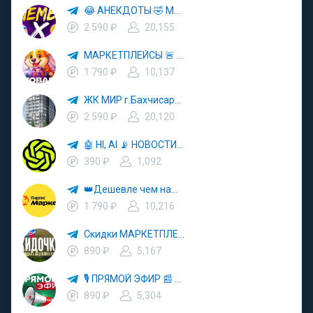
😂 АНЕКДОТЫ 🤣 МЕМЫ 🎭 ЮМОР
2 590 ₽
20,155
МАРКЕТПЛЕЙСЫ 🚨 СКИДКИ ✨ АКЦИИ 🔮 WILDBERRIES 💜 OZON 💡 ЯМ
1 790 ₽
10,137
ЖК МИР г.Бахчисарай
2 590 ₽
20,120
🤖 HI, AI 📡 НОВОСТИ ТЕХНОЛОГИЙ
390 ₽
1,092
👑Дешевле чем на🎰Wildberris🔮OZON🎽
1 790 ₽
10,216
Скидки МАРКЕТПЛЕЙСОВ 🛒 WB 🚀 OZON 💜 ЯНДЕКС МАРКЕТ
890 ₽
5,167
🎙 ПРЯМОЙ ЭФИР 📰 НОВОСТИ
890 ₽
5,304