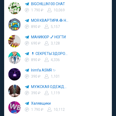
BIGCHILLIN100 CHAT
1 790 ₽
10,069
МОЯ КВАРТИРА 👷 НЕДВИЖИМОСТЬ 🏗 РЕМОНТ
890 ₽
5,157
МАНИКЮР 💅 НОГТИ
690 ₽
3,128
💊 СЕКРЕТЫ ЗДОРОВЬЯ 🥑 БЕСПЛАТНОЕ ЗДОРОВЬЕ 🌿 РЕЦЕПТЫ КРАСОТЫ
890 ₽
4,336
Irimfa ASMR ✨
390 ₽
1,101
МУЖСКАЯ ОДЕЖДА 👕 ОБУВЬ 👢 АКСЕССУАРЫ ⌚️ СТИЛЬ 🎩 МОДА 👑 ТРЕНДЫ 📈
390 ₽
1,119
Халявщики
1 790 ₽
10,112