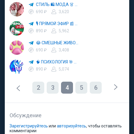
СТИЛЬ 🛍 МОДА 👗 ТРЕНДЫ
690 ₽
3,620
🎙 ПРЯМОЙ ЭФИР 📰 НОВОСТИ
890 ₽
5,962
😂 СМЕШНЫЕ ЖИВОТНЫЕ 🐱 КОШКИ 🐶 СОБАКИ
690 ₽
3,408
🧠 ПСИХОЛОГИЯ 🎯 МОТИВАЦИЯ 💪
890 ₽
5,074
2
3
4
5
6
Обсуждение
Зарегистрируйтесь
или
авторизуйтесь
, чтобы оставлять
комментарии