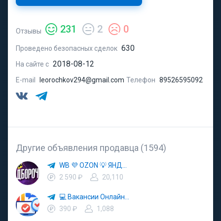
231
2
0
Отзывы
630
Проведено безопасных сделок
2018-08-12
На сайте с
E-mail
leorochkov294@gmail.com
Телефон
89526595092
Другие объявления продавца (1594)
WB 💜 OZON 💡 ЯНДЕКС МАРКЕТ 🚀 ЯМ 🛒 МАРКЕТПЛЕЙСЫ
2 590 ₽
20,110
💻 Вакансии Онлайн💰
390 ₽
1,088