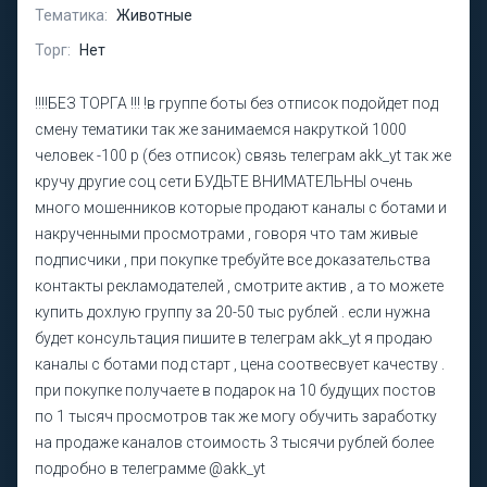
Тематика:
Животные
Торг:
Нет
!!!!БЕЗ ТОРГА !!! !в группе боты без отписок подойдет под
смену тематики так же занимаемся накруткой 1000
человек -100 р (без отписок) связь телеграм akk_yt так же
кручу другие соц сети БУДЬТЕ ВНИМАТЕЛЬНЫ очень
много мошенников которые продают каналы с ботами и
накрученными просмотрами , говоря что там живые
подписчики , при покупке требуйте все доказательства
контакты рекламодателей , смотрите актив , а то можете
купить дохлую группу за 20-50 тыс рублей . если нужна
будет консультация пишите в телеграм akk_yt я продаю
каналы с ботами под старт , цена соотвесвует качеству .
при покупке получаете в подарок на 10 будущих постов
по 1 тысяч просмотров так же могу обучить заработку
на продаже каналов стоимость 3 тысячи рублей более
подробно в телеграмме @akk_yt