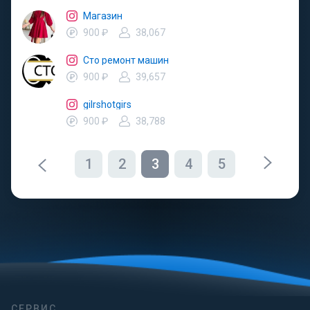
Магазин
900 ₽
38,067
Сто ремонт машин
900 ₽
39,657
gilrshotgirs
900 ₽
38,788
1
2
3
4
5
СЕРВИС