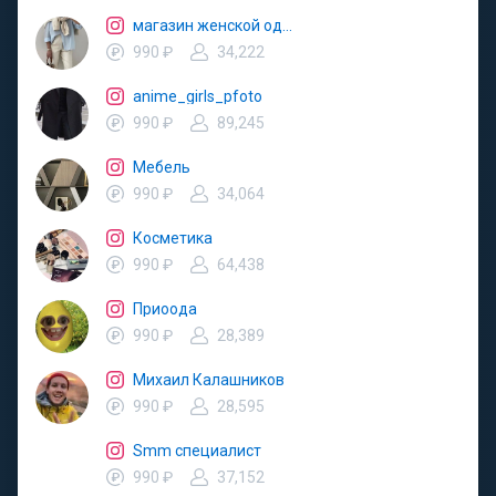
магазин женской одежды
990 ₽
34,222
anime_girls_pfoto
990 ₽
89,245
Мебель
990 ₽
34,064
Косметика
990 ₽
64,438
Приоода
990 ₽
28,389
Михаил Калашников
990 ₽
28,595
Smm специалист
990 ₽
37,152