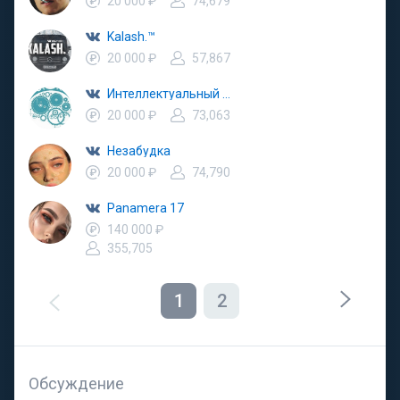
20 000 ₽
74,679
Kalash.™
20 000 ₽
57,867
Интеллектуальный юмор
20 000 ₽
73,063
Незабудка
20 000 ₽
74,790
Panamera 17
140 000 ₽
355,705
1
2
Обсуждение