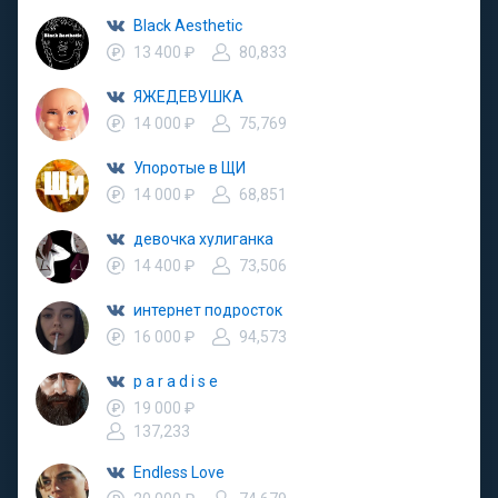
Black Aesthetic
13 400 ₽
80,833
ЯЖЕДЕВУШКА
14 000 ₽
75,769
Упоротые в ЩИ
14 000 ₽
68,851
девочка хулиганка
14 400 ₽
73,506
интернет подросток
16 000 ₽
94,573
p a r a d i s e
19 000 ₽
137,233
Endless Love