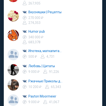
267,935
Вкусняшки | Рецепты
270 000 ₽
274,353
Humor pub
340 000 ₽
683,378
Ипотека, маткапитал, недвижимость, продажа
500 ₽
4,731
Любовь | Цитаты
9 000 ₽
91,226
Ржачные Приколы до слёз
10 200 ₽
65,343
Payton Moormeier
9 000 ₽
41,067