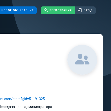
НОВОЕ ОБЪЯВЛЕНИЕ
РЕГИСТРАЦИЯ
ВХОД
//vk.com/stats?gid=51191325
Передача прав администратора