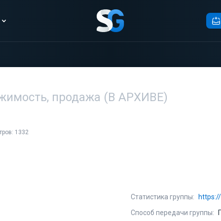
ижимость, продажа (В АРХИВЕ)
тров: 1332
Статистика группы:
https:
Способ передачи группы: