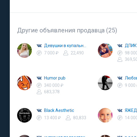
Другие объявления продавца (25)
Девушки в купальниках
7 000 ₽
22,490
98 00
369,5
Humor pub
Любов
340 000 ₽
9 000
683,378
Black Aesthetic
ЯЖЕД
13 400 ₽
80,833
14 00