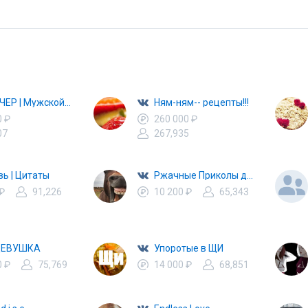
ДПИКЧЕР | Мужской паблик
Ням-ням-- рецепты!!!
0 ₽
260 000 ₽
07
267,935
ь | Цитаты
Ржачные Приколы до слёз
 ₽
91,226
10 200 ₽
65,343
ЕВУШКА
Упоротые в ЩИ
0 ₽
75,769
14 000 ₽
68,851