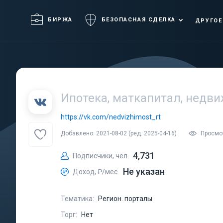
БИРЖА
БЕЗОПАСНАЯ СДЕЛКА
ДРУГОЕ
Ипотека, маткапитал, недв
https://vk.com/nedvizhimost_rt
Добавлено: 2021-08-02 (ред. 2025-04-16)
Просмо
4,731
Подписчики, чел.
Не указан
Доход, ₽/мес.
Тематика:
Регион. порталы
Торг:
Нет