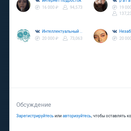
интернет подросток
p a r a
16 000 ₽
94,573
19 00
137,2
Интеллектуальный юмор
Незаб
20 000 ₽
73,063
20 00
Обсуждение
Зарегистрируйтесь
или
авторизуйтесь
, чтобы оставлять 