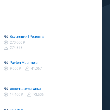
Вкусняшки | Рецепты
270 000 ₽
274,353
Payton Moormeier
9 000 ₽
41,067
девочка хулиганка
14 400 ₽
73,506