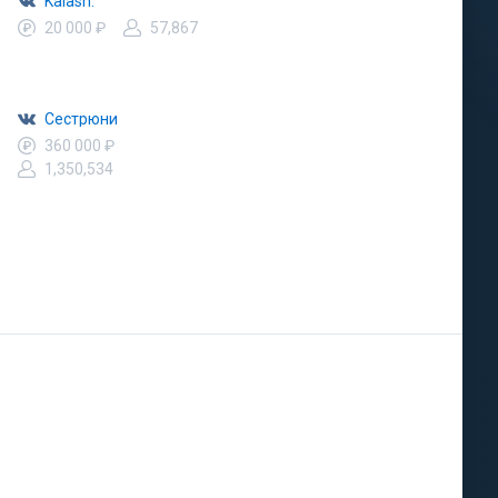
Kalash.™
20 000 ₽
57,867
Сестрюни
360 000 ₽
1,350,534