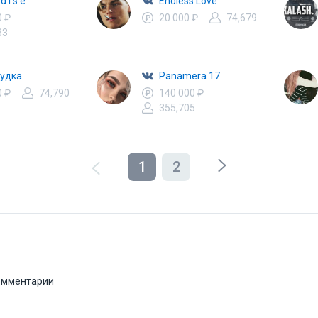
 d i s e
Endless Love
0 ₽
20 000 ₽
74,679
33
удка
Panamera 17
0 ₽
74,790
140 000 ₽
355,705
1
2
комментарии