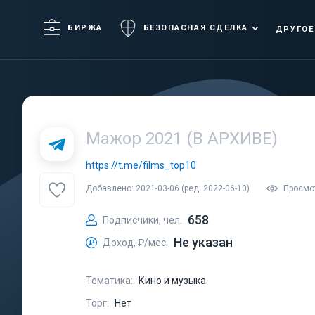
БИРЖА
БЕЗОПАСНАЯ СДЕЛКА
ДРУГОЕ
Мажор 2021 (В АРХИВЕ)
https://t.me/films_top10
Добавлено: 2021-03-06 (ред. 2022-06-10)
Просмо
658
Подписчики, чел.
Не указан
Доход, ₽/мес.
Тематика:
Кино и музыка
Торг:
Нет