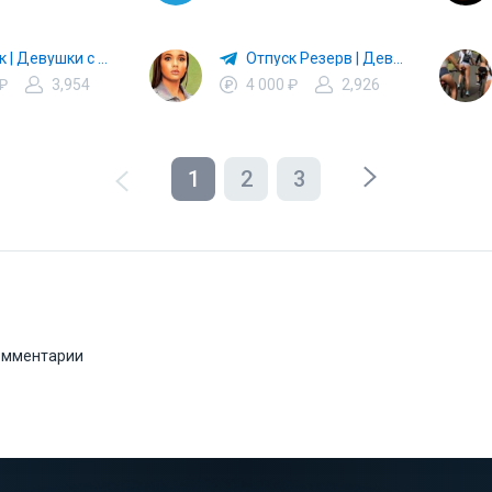
Отпуск | Девушки с Макаровым | Дылды | Иванько
Отпуск Резерв | Девушки с Макаровым | Дылды | Иванько
 ₽
3,954
4 000 ₽
2,926
1
2
3
комментарии