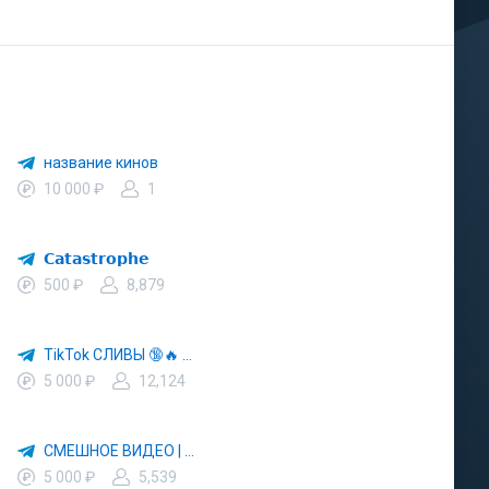
название кинов
10 000 ₽
1
𝗖𝗮𝘁𝗮𝘀𝘁𝗿𝗼𝗽𝗵𝗲
500 ₽
8,879
TikTok СЛИВЫ 🔞🔥 Девушки | Сливы | Сиськи
5 000 ₽
12,124
СМЕШНОЕ ВИДЕО | СМІШНІ ВІДЕО
5 000 ₽
5,539