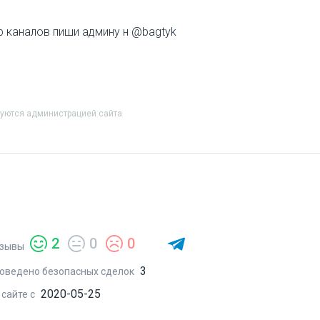
 каналов пиши админу н @bagtyk
руются администрацией сайта
2
0
0
зывы
3
оведено безопасных сделок
2020-05-25
 сайте с