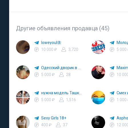
Другие объявления продавца (45)
loweyoul🦋
10 000 ₽
3,720
5 000
Одесский дворик в Торонто
5 000 ₽
28
10 00
нужна модель Ташкент
Смех 
5 000 ₽
1,516
1 000
Sexy Girls 18+
Aspho
400 ₽
37
12 00