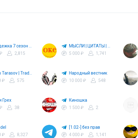
Молодежка 7 сезон 6 сезон 5 сезон 4 сезон все серии
МЫСЛИ | ЦИТАТЫ | ФОТОГРАФИИ | ПЕЙЗАЖИ | МУДРОСТЬ | ЗНАНИЯ 🔥
 ₽
2,815
5 000 ₽
1,741
Maxim Tarasov | Trading Blog
Народный вестник
0 ₽
575
10 000 ₽
548
и Грех
Киношка
 ₽
38
1 500 ₽
2
del
[1.02-] без прав
0 ₽
8,327
4 000 ₽
1,141