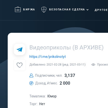
БИРЖА
БЕЗОПАСНАЯ СДЕЛКА
ДРУГОЕ
Видеоприколы (В АРХИВЕ)
https://t.me/prikolinotyt
Добавлено: 2021-02-28 (ред. 2021-03-11)
Просмо
3,137
Подписчики, чел.
2 000
Доход, ₽/мес.
Тематика:
Юмор
Торг:
Нет