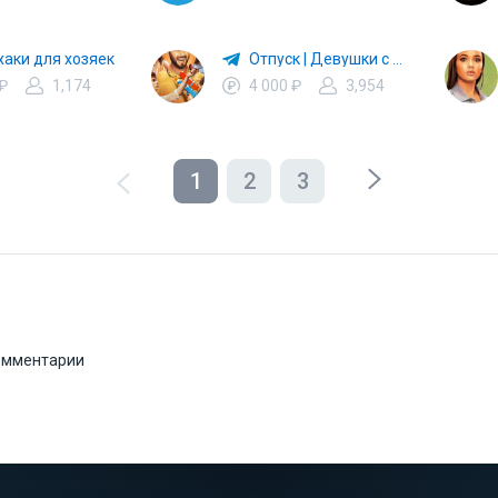
аки для хозяек
Отпуск | Девушки с Макаровым | Дылды | Иванько
 ₽
1,174
4 000 ₽
3,954
1
2
3
комментарии