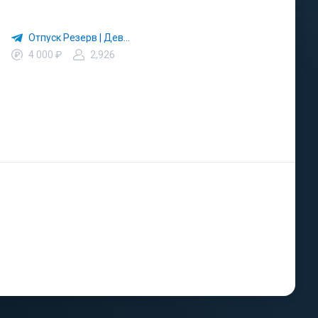
Отпуск Резерв | Девушки с Макаровым | Дылды | Иванько
4 000 ₽
2,926