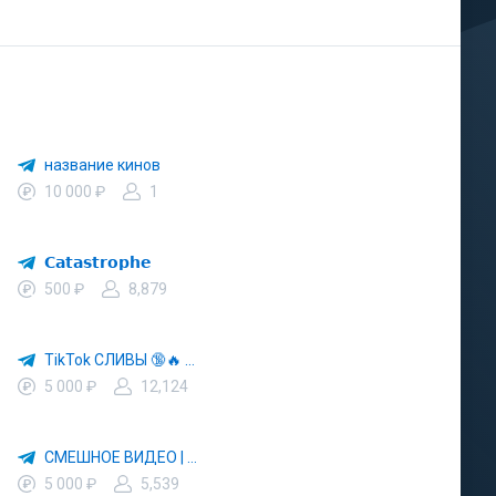
название кинов
10 000 ₽
1
𝗖𝗮𝘁𝗮𝘀𝘁𝗿𝗼𝗽𝗵𝗲
500 ₽
8,879
TikTok СЛИВЫ 🔞🔥 Девушки | Сливы | Сиськи
5 000 ₽
12,124
СМЕШНОЕ ВИДЕО | СМІШНІ ВІДЕО
5 000 ₽
5,539