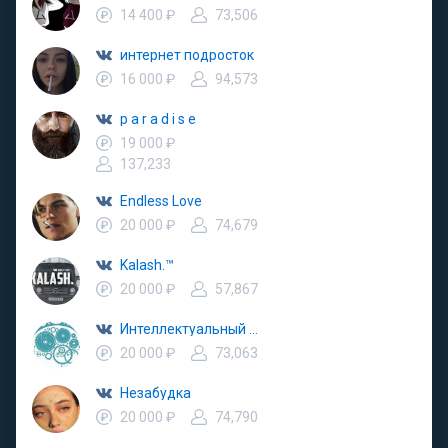
14 400 ₽
73,506
интернет подросток
16 000 ₽
94,573
p a r a d i s e
19 000 ₽
137,233
Endless Love
20 000 ₽
74,679
Kalash.™
20 000 ₽
57,867
Интеллектуальный юмор
20 000 ₽
73,063
Незабудка
20 000 ₽
74,790