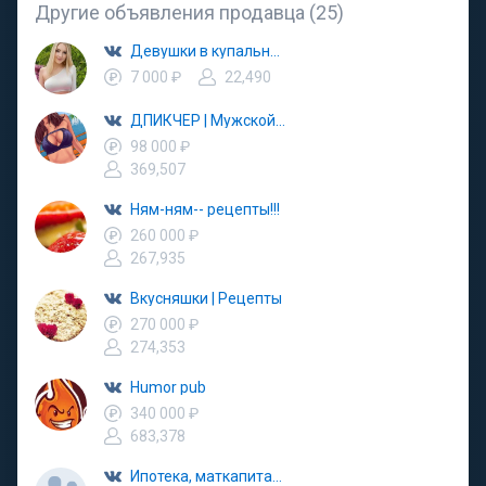
Другие объявления продавца (25)
Девушки в купальниках
7 000 ₽
22,490
ДПИКЧЕР | Мужской паблик
98 000 ₽
369,507
Ням-ням-- рецепты!!!
260 000 ₽
267,935
Вкусняшки | Рецепты
270 000 ₽
274,353
Humor pub
340 000 ₽
683,378
Ипотека, маткапитал, недвижимость, продажа