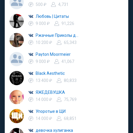
500 ₽
4,731
Любовь | Цитаты
9 000 ₽
91,226
Ржачные Приколы до слёз
10 200 ₽
65,343
Payton Moormeier
9 000 ₽
41,067
Black Aesthetic
13 400 ₽
80,833
ЯЖЕДЕВУШКА
14 000 ₽
75,769
Упоротые в ЩИ
14 000 ₽
68,851
девочка хулиганка