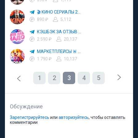
🎬 КИНО СЕРИАЛЫ 2025 🎥🍿
890 ₽
5,112
КЭШБЭК ЗА ОТЗЫВ 💜 ВЫКУПЫ 🛒 ТОВАРЫ ⚡️ WB И OZON 💳 ЯНДЕКС МАРКЕТ 🚀 ЯМ 💡КЕШБЕК
2 590 ₽
20,137
МАРКЕТПЛЕЙСЫ 🚨 СКИДКИ ✨ АКЦИИ 🔮 WILDBERRIES 💜 OZON 💡 ЯМ
1 790 ₽
10,137
1
2
3
4
5
Обсуждение
Зарегистрируйтесь
или
авторизуйтесь
, чтобы оставлять
комментарии