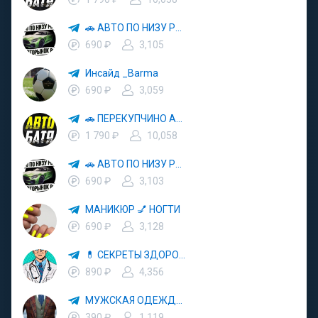
🚗 АВТО ПО НИЗУ РЫНКА 🎯 АВТОРЫНОК РФ 🚙
690 ₽
3,105
Инсайд _Barma
690 ₽
3,059
🚗 ПЕРЕКУПЧИНО АВТО 🔄 ВТОРАЯ ЖИЗНЬ АВТОМОБИЛЕЙ 💰 ВЫГОДНЫЕ СДЕЛКИ
1 790 ₽
10,058
🚗 АВТО ПО НИЗУ РЫНКА 🎯 АВТОРЫНОК РФ 🚙
690 ₽
3,103
МАНИКЮР 💅 НОГТИ
690 ₽
3,128
💊 СЕКРЕТЫ ЗДОРОВЬЯ 🥑 БЕСПЛАТНОЕ ЗДОРОВЬЕ 🌿 РЕЦЕПТЫ КРАСОТЫ
890 ₽
4,356
МУЖСКАЯ ОДЕЖДА 👕 ОБУВЬ 👢 АКСЕССУАРЫ ⌚️ СТИЛЬ 🎩 МОДА 👑 ТРЕНДЫ 📈
390 ₽
1,119