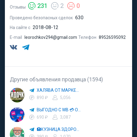
231
2
0
Отзывы
630
Проведено безопасных сделок
2018-08-12
На сайте с
E-mail
leorochkov294@gmail.com
Телефон
89526595092
Другие объявления продавца (1594)
ХАЛЯВА ОТ МАРКЕТПЛЕЙСОВ 🛒 WB 🚀 OZON 💜 ЯМ 💡 ЯНДЕКС МАРКЕТ 💳 WILDBERRIES
890 ₽
5,056
ВЫГОДНО С WB 💳 OZON 🔮 ЯНДЕКС МАРКЕТ ⚡️ ЯМ 🛒 ОЗОН 💡 МАРКЕТПЛЕЙСЫ 🚀 АКЦИИ 💜 СКИДКИ ✨ ХАЛЯВА ⚠️ КЭШБЭК
690 ₽
3,087
🏥КУЗНИЦА ЗДОРОВЬЯ 🚑 СКОРАЯ ПОМОЩЬ 👨‍⚕️ ДОКТОР
390 ₽
1,070