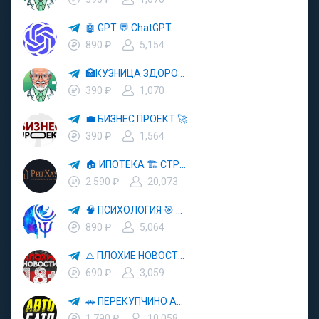
🤖 GPT 💬 ChatGPT 🎨 Midjourney — Новости Технологий 🚀
890 ₽
5,154
🏥КУЗНИЦА ЗДОРОВЬЯ 🚑 СКОРАЯ ПОМОЩЬ 👨‍⚕️ ДОКТОР
390 ₽
1,070
💼 БИЗНЕС ПРОЕКТ 🚀
390 ₽
1,564
🏠 ИПОТЕКА 🏗 СТРОИТЕЛЬСТВО🔝РИГХАУС
2 590 ₽
20,073
🧠 ПСИХОЛОГИЯ 🎯 МОТИВАЦИЯ 💪
890 ₽
5,064
⚠️ ПЛОХИЕ НОВОСТИ 18+ 🚫 ЭКСТРЕМАЛЬНЫЕ СИТУАЦИИ 🚨 НЕГАТИВНЫЕ ТЕНДЕНЦИИ 📉
690 ₽
3,059
🚗 ПЕРЕКУПЧИНО АВТО 🔄 ВТОРАЯ ЖИЗНЬ АВТОМОБИЛЕЙ 💰 ВЫГОДНЫЕ СДЕЛКИ
1 790 ₽
10,058