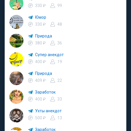
330 ₽
99
Юмор
330 ₽
48
Природа
380 ₽
36
Супер анекдот
400 ₽
19
Природа
409 ₽
22
Заработок
400 ₽
33
Ухты анекдот
500 ₽
13
Заработок