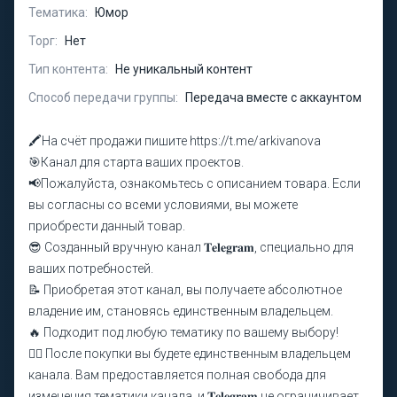
Тематика:
Юмор
Торг:
Нет
Тип контента:
Не уникальный контент
Способ передачи группы:
Передача вместе с аккаунтом
🖍️На счёт продажи пишите https://t.me/arkivanova
🎯Канал для старта ваших проектов.
📢Пожалуйста, ознакомьтесь с описанием товара. Если
вы согласны со всеми условиями, вы можете
приобрести данный товар.
😎 Созданный вручную канал 𝐓𝐞𝐥𝐞𝐠𝐫𝐚𝐦, специально для
ваших потребностей.
📝 Приобретая этот канал, вы получаете абсолютное
владение им, становясь единственным владельцем.
🔥 Подходит под любую тематику по вашему выбору!
❤️‍🔥 После покупки вы будете единственным владельцем
канала. Вам предоставляется полная свобода для
изменения тематики канала, и 𝐓𝐞𝐥𝐞𝐠𝐫𝐚𝐦 не ограничивает