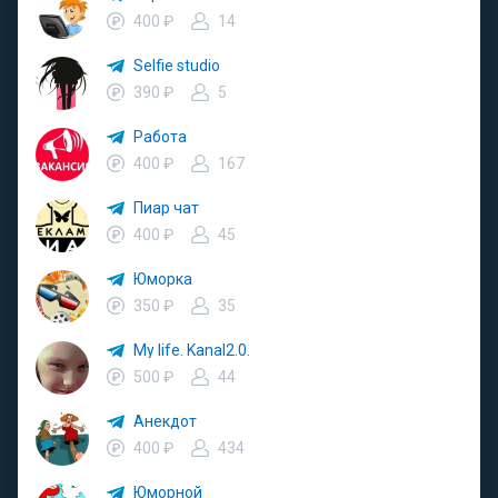
400 ₽
14
Selfie studio
390 ₽
5
Работа
400 ₽
167
Пиар чат
400 ₽
45
Юморка
350 ₽
35
My life. Kanal2.0.
500 ₽
44
Анекдот
400 ₽
434
Юморной