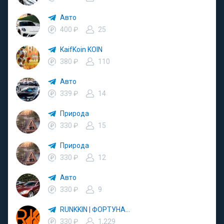
Авто
400 ₽
25
KaifKoin KOIN
380 ₽
110
Авто
339 ₽
14
Природа
330 ₽
15
Природа
330 ₽
12
Авто
330 ₽
9
RUNKKIN | ФОРТУНА🎰💸
330 ₽
1,229