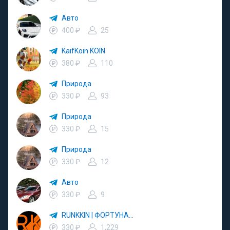
Авто
400 ₽
25
KaifKoin KOIN
380 ₽
110
Природа
330 ₽
93
Природа
330 ₽
15
Природа
330 ₽
12
Авто
330 ₽
9
RUNKKIN | ФОРТУНА🎰💸
330 ₽
1,229