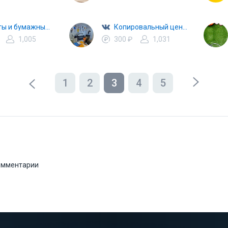
Монеты и бумажные деньги
Копировальный центр
1,005
300 ₽
1,031
1
2
3
4
5
комментарии