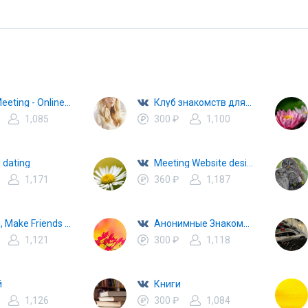
Web Meeting - Online Web Conferencing
Клуб знакомств для серьезных отношений
1,085
300 ₽
1,100
 dating
Meeting Website designs, themes, templates
1,171
360 ₽
1,187
Dating, Make Friends & Meet New People
Анонимные Знакомства
1,121
300 ₽
1,118
й
Книги
1,126
300 ₽
1,084