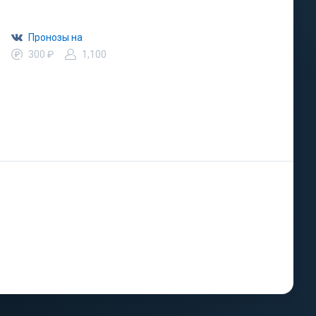
Пронозы на
300 ₽
1,100