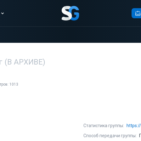
г (В АРХИВЕ)
тров: 1013
Статистика группы:
https:
Способ передачи группы: