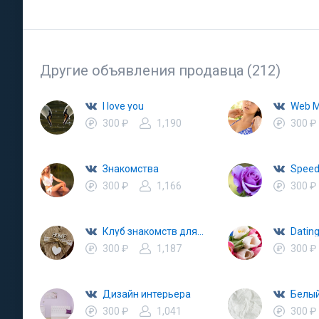
Другие объявления продавца (212)
I love you
300 ₽
1,190
300 ₽
Знакомства
Speed
300 ₽
1,166
300 ₽
Клуб знакомств для серьезных отношений
300 ₽
1,187
300 ₽
Дизайн интерьера
Белы
300 ₽
1,041
300 ₽