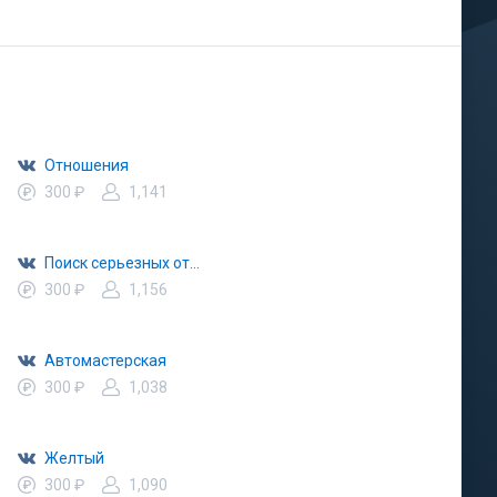
Отношения
300 ₽
1,141
Поиск серьезных отношений
300 ₽
1,156
Автомастерская
300 ₽
1,038
Желтый
300 ₽
1,090