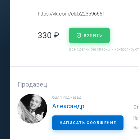
https://vk.com/club223596661
330 ₽
КУПИТЬ
Все сделки безопасны и контролирую
Продавец
был 1 год назад
Александр
От
Пр
НАПИСАТЬ СООБЩЕНИЕ
На