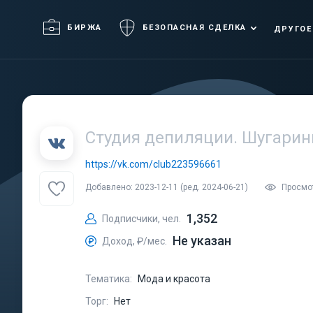
БИРЖА
БЕЗОПАСНАЯ СДЕЛКА
ДРУГОЕ
Студия депиляции. Шугарин
https://vk.com/club223596661
Добавлено: 2023-12-11 (ред. 2024-06-21)
Просмо
1,352
Подписчики, чел.
Не указан
Доход, ₽/мес.
Тематика:
Мода и красота
Торг:
Нет