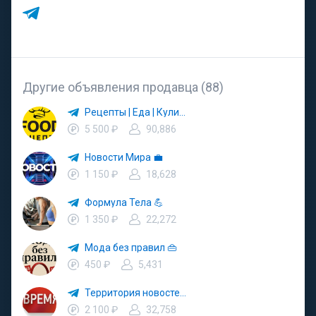
Другие объявления продавца (88)
Рецепты | Еда | Кулинария | ПП
5 500 ₽
90,886
Новости Мира 💼
1 150 ₽
18,628
Формула Тела 💪
1 350 ₽
22,272
Мода без правил 👜
450 ₽
5,431
Территория новостей ✍️
2 100 ₽
32,758