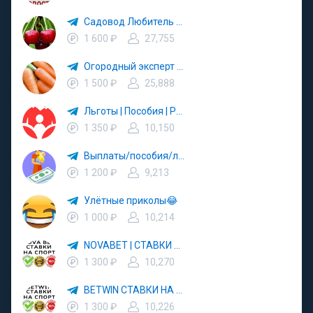
Садовод Любитель 🍒
1 600 ₽
27,755
Огородный эксперт 🤵🏼‍♀️
1 500 ₽
25,888
Льготы | Пособия | Родители
1 350 ₽
10,150
Выплаты/пособия/льготы
1 200 ₽
9,213
Улётные приколы😂
1 000 ₽
10,214
NOVABET | СТАВКИ НА СПОРТ
1 300 ₽
10,270
BETWIN СТАВКИ НА СПОРТ
1 300 ₽
10,226