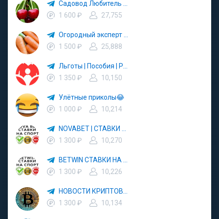
Садовод Любитель 🍒
1 600 ₽
27,755
Огородный эксперт 🤵🏼‍♀️
1 500 ₽
25,888
Льготы | Пособия | Родители
1 350 ₽
10,150
Улётные приколы😂
1 000 ₽
10,214
NOVABET | СТАВКИ НА СПОРТ
1 300 ₽
10,270
BETWIN СТАВКИ НА СПОРТ
1 300 ₽
10,226
НОВОСТИ КРИПТОВАЛЮТЫ
1 300 ₽
10,134