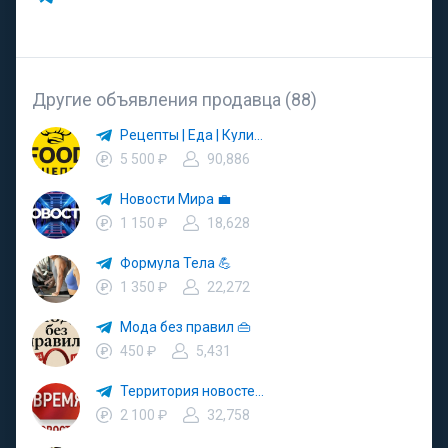
Другие объявления продавца (88)
Рецепты | Еда | Кулинария | ПП
5 500 ₽
90,886
Новости Мира 💼
1 150 ₽
18,628
Формула Тела 💪
1 350 ₽
22,272
Мода без правил 👜
450 ₽
5,431
Территория новостей ✍️
2 100 ₽
32,758