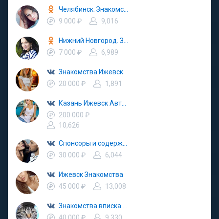
Челябинск. Знакомства, ищу тебя, вписки, попутчики
9 000 ₽
9,016
Нижний Новгород. Знакомства, вписки, попутчики
7 000 ₽
6,989
Знакомства Ижевск
20 000 ₽
1,891
Казань Ижевск Автозапчасти Авторазбор
200 000 ₽
10,626
Спонсоры и содержанки Ижевск знакомства
30 000 ₽
6,044
Ижевск Знакомства
45 000 ₽
13,008
Знакомства вписка Ижевск Удмуртия
40 000 ₽
9,330