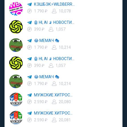
КЭШБЭК⚡️WILDBERRIES 🛒 ХАЛЯВА WB 💳 СКИДКИ ВБ 🚀 ВЫКУПЫ ВАЙЛДБЕРРИЗ 💡 OZON ⚠️ РАЗДАЧА 🚨 ОЗОН ✨ КЕШБЭК 🔮 КЕШБЕК 💜 ТОВАР ЗА ОТ
1 790 ₽
10,078
🤖 HI, AI 📡 НОВОСТИ ТЕХНОЛОГИЙ
390 ₽
1,057
😂 МЕМАЧ 🎭
1 790 ₽
10,214
🤖 HI, AI 📡 НОВОСТИ ТЕХНОЛОГИЙ
390 ₽
1,057
😂 МЕМАЧ 🎭
1 790 ₽
10,214
МУЖСКИЕ ХИТРОСТИ👨
2 590 ₽
20,080
МУЖСКИЕ ХИТРОСТИ👨
2 590 ₽
20,081