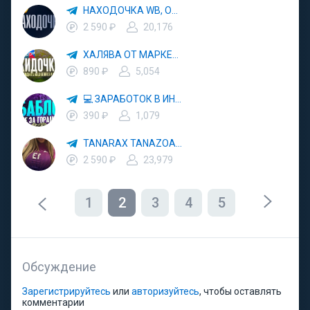
НАХОДОЧКА WB, OZON, YANDEX MARKET 🛒 СКИДКИ 🏷 АКЦИИ 🛍 ХАЛЯВА 🧾 КЭШБЕК
2 590 ₽
20,176
ХАЛЯВА ОТ МАРКЕТПЛЕЙСОВ 🛒 WB 🚀 OZON 💜 ЯМ 💡 ЯНДЕКС МАРКЕТ 💳 WILDBERRIES
890 ₽
5,054
💻 ЗАРАБОТОК В ИНТЕРНЕТЕ 💰
390 ₽
1,079
TANARAX TANAZOA MEUFDOSS
2 590 ₽
23,979
1
2
3
4
5
Обсуждение
Зарегистрируйтесь
или
авторизуйтесь
, чтобы оставлять
комментарии