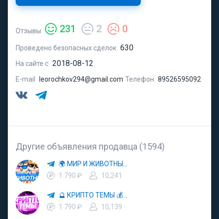
231
2
0
Отзывы
630
Проведено безопасных сделок
2018-08-12
На сайте с
E-mail
leorochkov294@gmail.com
Телефон
89526595092
Другие объявления продавца (1594)
🌍 МИР И ЖИВОТНЫЕ 🐾 ДОМАШНИЕ ЛЮБИМЦЫ 🌿 ЗАЩИТА ПРИРОДЫ 📚 ИНТЕРЕСНЫЕ ФАКТЫ
1 790 ₽
10,241
🔮 КРИПТО ТЕМЫ 💰 КРИПТОВАЛЮТА 🚀 БИТКОИН
1 790 ₽
10,139