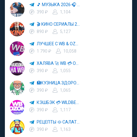
🎵 МУЗЫКА 2026 🎧 ХИТЫ 📀 ПОПУЛЯРНЫЕ ПЕСНИ
390 ₽
1,104
🎬 КИНО СЕРИАЛЫ 2025 🎥🍿
890 ₽
5,127
ЛУЧШЕЕ С WB & OZON 💜 ВАЙЛДБЕРРИЗ 💳 ОЗОН 🧾 МАРКЕТПЛЕЙСЫ 🏷 СКИДКИ 🛍 АКЦИИ
1 790 ₽
10,058
ХАЛЯВА 🚀 WB 💳 OZON 💜 ЯМ ⚡️ КЕШБЭК 💡 СКИДКИ 🛒 РАЗДАЧА ✨ ВЫГОДНО ⚠️ ТОВАРЫ 🔮 МАРКЕТПЛЕЙСЫ
390 ₽
1,055
🏥КУЗНИЦА ЗДОРОВЬЯ 🚑 СКОРАЯ ПОМОЩЬ 👨‍⚕️ ДОКТОР
390 ₽
1,065
КЭШБЭК 💳 WILDBERRIES 💜 OZON 🛒 ЯНДЕКС МАРКЕТ ⚡️ ЯМ 🚀 АКЦИИ ✨ СКИДКИ 💡 ХАЛЯВА 🚨 ВЫКУПЫ 🔮 ТОВАР ЗА ОТЗЫВ
390 ₽
1,117
РЕЦЕПТЫ 🥘 САЛАТЫ 🥗 ПП ЕДА
390 ₽
1,163