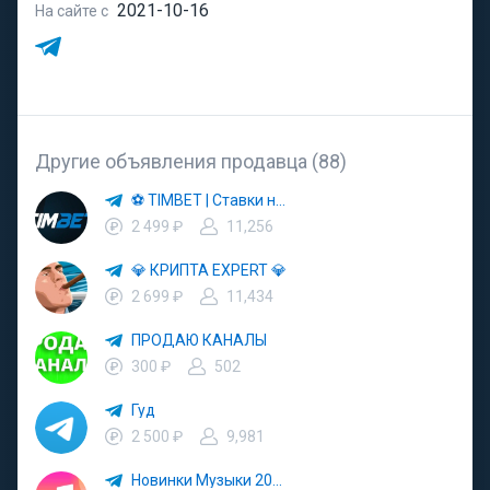
2021-10-16
На сайте с
Другие объявления продавца (88)
⚽️ TIMBET | Ставки на Спорт ⚽️
2 499 ₽
11,256
💎 КРИПТА EXPERT 💎
2 699 ₽
11,434
ПРОДАЮ КАНАЛЫ
300 ₽
502
Гуд
2 500 ₽
9,981
Новинки Музыки 2021 | Новая Музыка