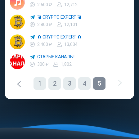
2 600 ₽
12,712
💣 CRYPTO EXPERT 💣
2 800 ₽
12,101
🧲 CRYPTO EXPERT 🧲
2 400 ₽
13,034
СТАРЫЕ КАНАЛЫ!
300 ₽
1,802
1
2
3
4
5