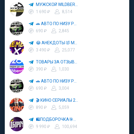
МУЖСКОЙ WILDBERRIES 👔 ОДЕЖДА ДЛЯ МУЖЧИН OZON 👕 НАХОДКИ ДЛЯ МУЖЧИН С WB
1 690 ₽
8,514
🚗 АВТО ПО НИЗУ РЫНКА 🎯 АВТОРЫНОК РФ 🚙
690 ₽
2,845
😂 АНЕКДОТЫ 🤣 МЕМЫ 🎭 ЮМОР
3 490 ₽
25,077
ТОВАРЫ ЗА ОТЗЫВЫ 🛍 ВБ 🛒 ОЗОН 🏷 КЕШБЭК 🧾 СКИДКИ 💳 ВЫКУПЫ 🏬 ПРОДВИЖЕНИЕ ТОВАРОВ НА WB OZON
390 ₽
1,030
🚗 АВТО ПО НИЗУ РЫНКА 🎯 АВТОРЫНОК РФ 🚙
690 ₽
3,004
🎬 КИНО СЕРИАЛЫ 2025 🎥🍿
890 ₽
5,059
🛍ПОДБОРОЧКА🎯WILDBERRIES📦OZON🏪ЯНДЕКС МАРКЕТ🔥СКИДКИ⚡️РАЗДАЧИ🎁АКЦИИ
9 990 ₽
100,694