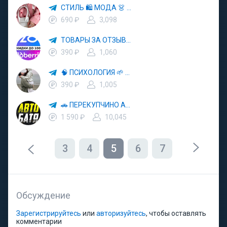
СТИЛЬ 🛍 МОДА 👗 ТРЕНДЫ
690 ₽
3,098
ТОВАРЫ ЗА ОТЗЫВЫ 🛍 ВБ 🛒 ОЗОН 🏷 КЕШБЭК 🧾 СКИДКИ 💳 ВЫКУПЫ 🏬 ПРОДВИЖЕНИЕ ТОВАРОВ НА WB OZON
390 ₽
1,060
🧠 ПСИХОЛОГИЯ 🌱 САМОРАЗВИТИЕ 🚀
390 ₽
1,005
🚗 ПЕРЕКУПЧИНО АВТО 🔄 ВТОРАЯ ЖИЗНЬ АВТОМОБИЛЕЙ 💰 ВЫГОДНЫЕ СДЕЛКИ
1 590 ₽
10,045
3
4
5
6
7
Обсуждение
Зарегистрируйтесь
или
авторизуйтесь
, чтобы оставлять
комментарии