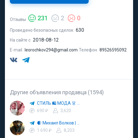
231
2
0
Отзывы
630
Проведено безопасных сделок
2018-08-12
На сайте с
E-mail
leorochkov294@gmail.com
Телефон
89526595092
Другие объявления продавца (1594)
СТИЛЬ 🛍 МОДА 👗 ТРЕНДЫ
690 ₽
3,620
🌒 Михаил Волков | Тень и Свет Судьбы ☀️
1 690 ₽
8,203