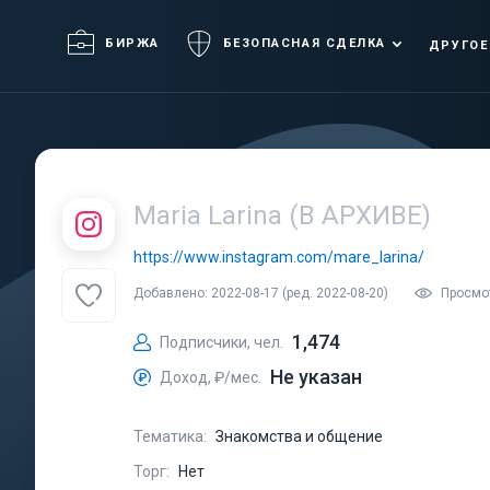
БИРЖА
БЕЗОПАСНАЯ СДЕЛКА
ДРУГОЕ
Maria Larina (В АРХИВЕ)
https://www.instagram.com/mare_larina/
Добавлено: 2022-08-17 (ред. 2022-08-20)
Просмо
1,474
Подписчики, чел.
Не указан
Доход, ₽/мес.
Тематика:
Знакомства и общение
Торг:
Нет