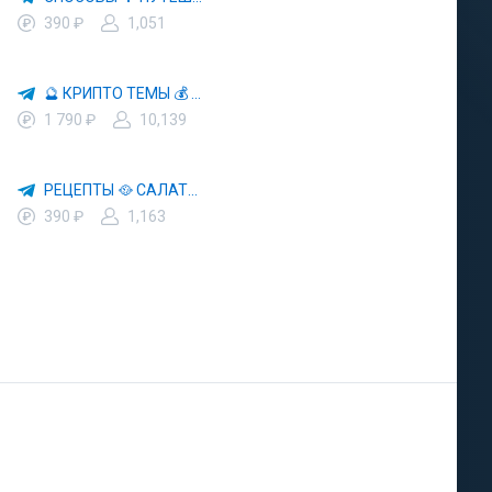
390 ₽
1,051
🔮 КРИПТО ТЕМЫ 💰 КРИПТОВАЛЮТА 🚀 БИТКОИН
1 790 ₽
10,139
РЕЦЕПТЫ 🥘 САЛАТЫ 🥗 ПП ЕДА
390 ₽
1,163