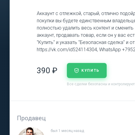
Аккаунт с отлежкой, старый, отлично подой
покупки вы будете единственным владельце
полностью удалить весь контент и сменит
аккаунт, продавать товар, если он у вас е
"Купить" и указать "Безопасная сделка" и о
https://vk.com/id524114304, WhatsApp +79
390 ₽
КУПИТЬ
Все сделки безопасны и контролирую
Продавец
был 1 месяц назад