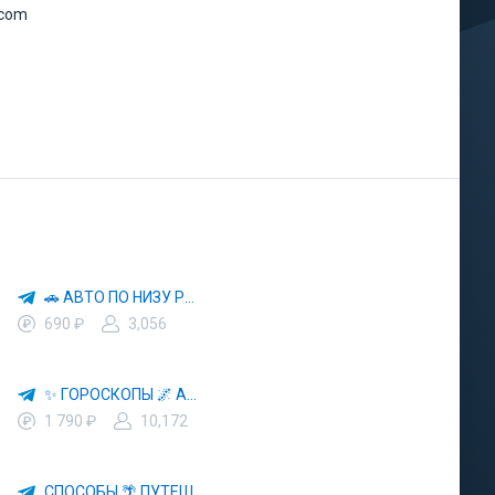
.com
🚗 АВТО ПО НИЗУ РЫНКА 🎯 АВТОРЫНОК РФ 🚙
690 ₽
3,056
✨ ГОРОСКОПЫ 🌌 АСТРОЛОГИЯ 🔮 ПРОГНОЗЫ 🃏 РАСКЛАДЫ ТАРО 🌙 ЭЗОТЕРИКА 🌿 ПСИХОЛОГИЯ
1 790 ₽
10,172
СПОСОБЫ 🌴 ПУТЕШЕСТВОВАТЬ 🧳 ПОЧТИ 🌍 БЕСПЛАТНО