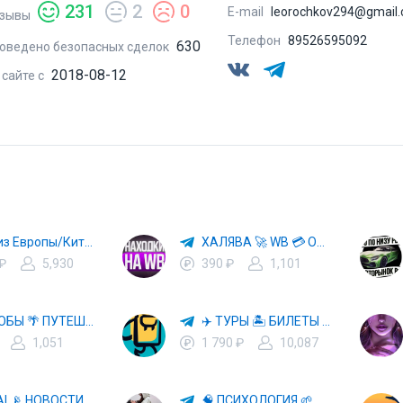
231
2
0
E-mail
leorochkov294@gmail
зывы
Телефон
89526595092
630
оведено безопасных сделок
2018-08-12
 сайте с
Авто из Европы/Китая
ХАЛЯВА 🚀 WB 💳 OZON 💜 ЯМ ⚡️ КЕШБЭК 💡 СКИДКИ 🛒 РАЗДАЧА ✨ ВЫГОДНО ⚠️ ТОВАРЫ 🔮 МАРКЕТПЛЕЙСЫ
 ₽
5,930
390 ₽
1,101
СПОСОБЫ 🌴 ПУТЕШЕСТВОВАТЬ 🧳 ПОЧТИ 🌍 БЕСПЛАТНО
✈️ ТУРЫ 🏝 БИЛЕТЫ 🔥 ГОРЯЩИЕ ПУТЕВКИ 🏔 ПУТЕШЕСТВИЯ 🌍
1,051
1 790 ₽
10,087
🤖 HI, AI 📡 НОВОСТИ ТЕХНОЛОГИЙ✨CURSOR🦋GEMINI🍌NANO BANANA🍌
🧠 ПСИХОЛОГИЯ 🌱 САМОРАЗВИТИЕ 🚀