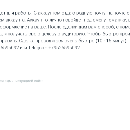
дет для работы. С аккаунтом отдаю родную почту, на почте 
м аккаунта. Аккаунт отлично подойдет под смену тематики,
ь оформление на ваше. После сделки дам вам способ, с п
сть, и получать свою целевую аудиторию. Чтобы быстро про
тправить. Сделка проводиться очень быстро (10 - 15 минут).
526595092 или Telegram +79526595092
тся администрацией сайта