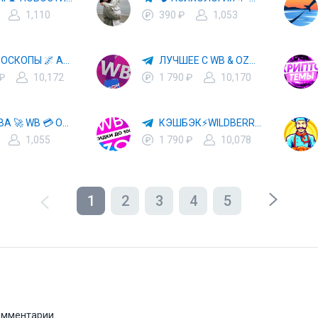
1,110
390 ₽
1,053
✨ ГОРОСКОПЫ 🌌 АСТРОЛОГИЯ 🔮 ПРОГНОЗЫ 🃏 РАСКЛАДЫ ТАРО 🌙 ЭЗОТЕРИКА 🌿 ПСИХОЛОГИЯ
ЛУЧШЕЕ С WB & OZON 💜 ВАЙЛДБЕРРИЗ 💳 ОЗОН 🧾 МАРКЕТПЛЕЙСЫ 🏷 СКИДКИ 🛍 АКЦИИ
 ₽
10,172
1 790 ₽
10,170
ХАЛЯВА 🚀 WB 💳 OZON 💜 ЯМ ⚡️ КЕШБЭК 💡 СКИДКИ 🛒 РАЗДАЧА ✨ ВЫГОДНО ⚠️ ТОВАРЫ 🔮 МАРКЕТПЛЕЙСЫ
КЭШБЭК⚡️WILDBERRIES 🛒 ХАЛЯВА WB 💳 СКИДКИ ВБ 🚀 ВЫКУПЫ ВАЙЛДБЕРРИЗ 💡 OZON ⚠️ РАЗДАЧА 🚨 ОЗОН ✨ КЕШБЭК 🔮 КЕШБЕК 💜 ТОВАР ЗА ОТ
1,055
1 790 ₽
10,078
1
2
3
4
5
комментарии