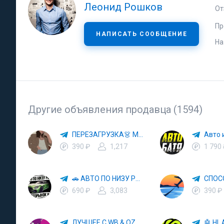
Леонид Рошков
От
Пр
НАПИСАТЬ СООБЩЕНИЕ
На
Другие объявления продавца (1594)
ПЕРЕЗАГРУЗКА👗 МОДА 🛍 СТИЛЬ 🍒 ТРЕНДЫ 💼 ОБРАЗЫ
390 ₽
1,217
1 790
🚗 АВТО ПО НИЗУ РЫНКА 🎯 АВТОРЫНОК РФ 🚙
690 ₽
3,083
390 ₽
ЛУЧШЕЕ С WB & OZON 💜 ВАЙЛДБЕРРИЗ 💳 ОЗОН 🧾 МАРКЕТПЛЕЙСЫ 🏷 СКИДКИ 🛍 АКЦИИ