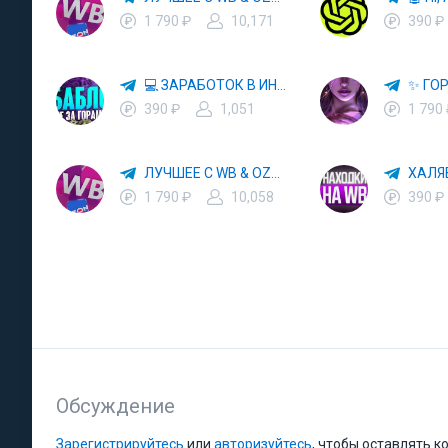
1 790 ₽
10,171
390 ₽
💻 ЗАРАБОТОК В ИНТЕРНЕТЕ 💰
390 ₽
1,051
1 790
ЛУЧШЕЕ С WB & OZON 💜 ВАЙЛДБЕРРИЗ 💳 ОЗОН 🧾 МАРКЕТПЛЕЙСЫ 🏷 СКИДКИ 🛍 АКЦИИ
1 790 ₽
10,058
390 ₽
Обсуждение
Зарегистрируйтесь
или
авторизуйтесь
, чтобы оставлять 