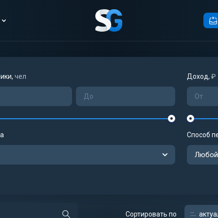
ики,
чел
Доход,
₽
а
Способ п
Любой
Сортировать по
актуа