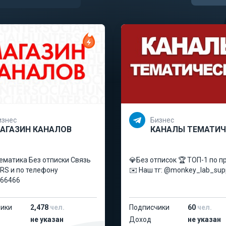
изнес
Бизнес
АГАЗИН КАНАЛОВ
КАНАЛЫ ТЕМАТИЧ
ематика Без отписки Связь
💎Без отписок 🏆 ТОП-1 по 
S и по телефону
✉️ Наш тг: @monkey_lab_sup
66466
ики
2,478
чел.
Подписчики
60
чел.
не указан
Доход
не указан