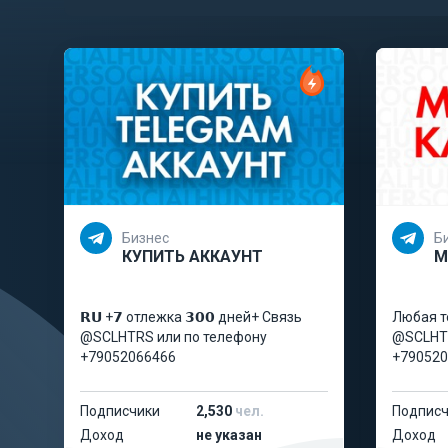
Бизнес
Б
КУПИТЬ АККАУНТ
М
𝗥𝗨 +𝟳 отлежка 𝟯𝟬𝟬 дней+ Связь
Любая т
@SCLHTRS или по телефону
@SCLHTR
+79052066466
+790520
Подписчики
2,530
чел.
Подписч
Доход
не указан
Доход