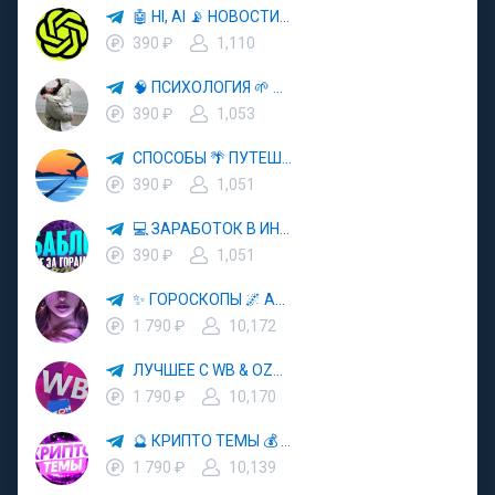
🤖 HI, AI 📡 НОВОСТИ ТЕХНОЛОГИЙ✨CURSOR🦋GEMINI🍌NANO BANANA🍌
390 ₽
1,110
🧠 ПСИХОЛОГИЯ 🌱 САМОРАЗВИТИЕ 🚀
390 ₽
1,053
СПОСОБЫ 🌴 ПУТЕШЕСТВОВАТЬ 🧳 ПОЧТИ 🌍 БЕСПЛАТНО
390 ₽
1,051
💻 ЗАРАБОТОК В ИНТЕРНЕТЕ 💰
390 ₽
1,051
✨ ГОРОСКОПЫ 🌌 АСТРОЛОГИЯ 🔮 ПРОГНОЗЫ 🃏 РАСКЛАДЫ ТАРО 🌙 ЭЗОТЕРИКА 🌿 ПСИХОЛОГИЯ
1 790 ₽
10,172
ЛУЧШЕЕ С WB & OZON 💜 ВАЙЛДБЕРРИЗ 💳 ОЗОН 🧾 МАРКЕТПЛЕЙСЫ 🏷 СКИДКИ 🛍 АКЦИИ
1 790 ₽
10,170
🔮 КРИПТО ТЕМЫ 💰 КРИПТОВАЛЮТА 🚀 БИТКОИН
1 790 ₽
10,139