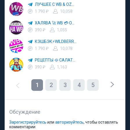
ЛУЧШЕЕ С WB & OZON 💜 ВАЙЛДБЕРРИЗ 💳 ОЗОН 🧾 МАРКЕТПЛЕЙСЫ 🏷 СКИДКИ 🛍 АКЦИИ
1 790 ₽
10,058
ХАЛЯВА 🚀 WB 💳 OZON 💜 ЯМ ⚡️ КЕШБЭК 💡 СКИДКИ 🛒 РАЗДАЧА ✨ ВЫГОДНО ⚠️ ТОВАРЫ 🔮 МАРКЕТПЛЕЙСЫ
390 ₽
1,055
КЭШБЭК⚡️WILDBERRIES 🛒 ХАЛЯВА WB 💳 СКИДКИ ВБ 🚀 ВЫКУПЫ ВАЙЛДБЕРРИЗ 💡 OZON ⚠️ РАЗДАЧА 🚨 ОЗОН ✨ КЕШБЭК 🔮 КЕШБЕК 💜 ТОВАР ЗА ОТ
1 790 ₽
10,078
РЕЦЕПТЫ 🥘 САЛАТЫ 🥗 ПП ЕДА
390 ₽
1,163
1
2
3
4
5
Обсуждение
Зарегистрируйтесь
или
авторизуйтесь
, чтобы оставлять
комментарии