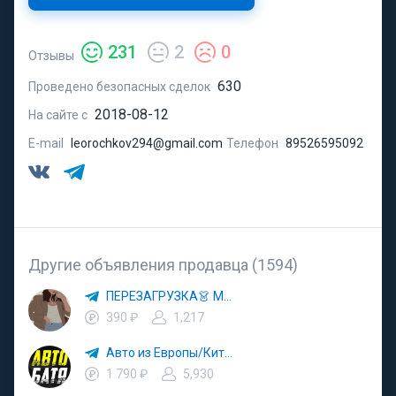
231
2
0
Отзывы
630
Проведено безопасных сделок
2018-08-12
На сайте с
E-mail
leorochkov294@gmail.com
Телефон
89526595092
Другие объявления продавца (1594)
ПЕРЕЗАГРУЗКА👗 МОДА 🛍 СТИЛЬ 🍒 ТРЕНДЫ 💼 ОБРАЗЫ
390 ₽
1,217
Авто из Европы/Китая
1 790 ₽
5,930