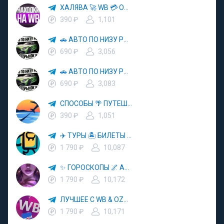
ХАЛЯВА 🚀 WB 💳 OZON 💜 ЯМ ⚡️ КЕШБЭК 💡 СКИДКИ 🛒 РАЗДАЧА ✨ ВЫГОДНО ⚠️ ТОВАРЫ 🔮 МАРКЕТПЛЕЙСЫ
390 ₽
1,101
🚗 АВТО ПО НИЗУ РЫНКА 🎯 АВТОРЫНОК РФ 🚙
690 ₽
3,056
🚗 АВТО ПО НИЗУ РЫНКА 🎯 АВТОРЫНОК РФ 🚙
690 ₽
3,083
СПОСОБЫ 🌴 ПУТЕШЕСТВОВАТЬ 🧳 ПОЧТИ 🌍 БЕСПЛАТНО
390 ₽
1,051
✈️ ТУРЫ 🏝 БИЛЕТЫ 🔥 ГОРЯЩИЕ ПУТЕВКИ 🏔 ПУТЕШЕСТВИЯ 🌍
1 790 ₽
10,087
✨ ГОРОСКОПЫ 🌌 АСТРОЛОГИЯ 🔮 ПРОГНОЗЫ 🃏 РАСКЛАДЫ ТАРО 🌙 ЭЗОТЕРИКА 🌿 ПСИХОЛОГИЯ
1 790 ₽
10,172
ЛУЧШЕЕ С WB & OZON 💜 ВАЙЛДБЕРРИЗ 💳 ОЗОН 🧾 МАРКЕТПЛЕЙСЫ 🏷 СКИДКИ 🛍 АКЦИИ
1 790 ₽
10,171