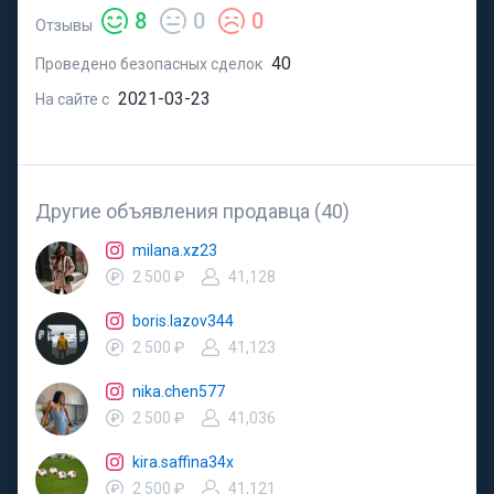
8
0
0
Отзывы
40
Проведено безопасных сделок
2021-03-23
На сайте с
Другие объявления продавца (40)
milana.xz23
2 500 ₽
41,128
boris.lazov344
2 500 ₽
41,123
nika.chen577
2 500 ₽
41,036
kira.saffina34x
2 500 ₽
41,121