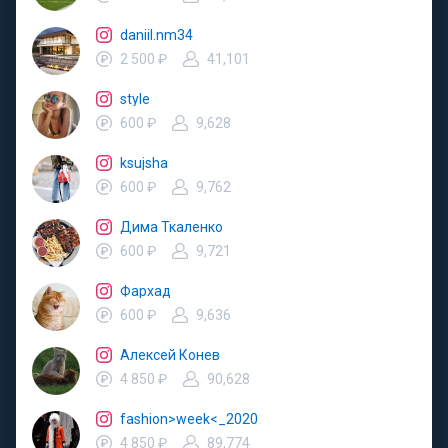
daniil.nm34
2 500 ₽
41,101
style
600 ₽
9,628
ksujsha
600 ₽
9,762
Дима Ткаленко
600 ₽
9,721
Фархад
600 ₽
9,636
Алексей Конев
4 850 ₽
90,628
fashion>week<_2020
4 850 ₽
89,774