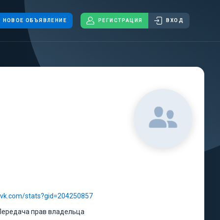
НОВОЕ ОБЪЯВЛЕНИЕ
РЕГИСТРАЦИЯ
ВХОД
//vk.com/stats?gid=204250857
Передача прав владельца