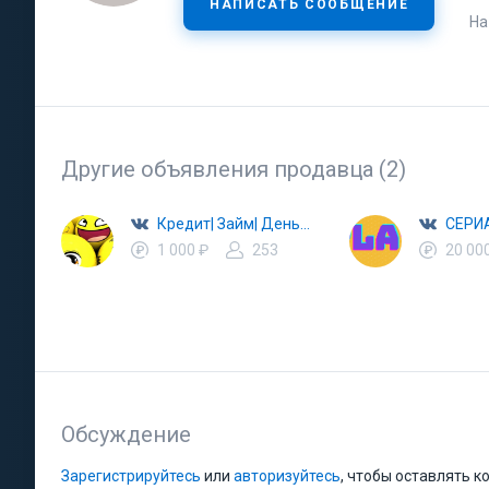
НАПИСАТЬ СООБЩЕНИЕ
На
Другие объявления продавца (2)
Кредит| Займ| Деньги в долг| Без справок
1 000 ₽
253
20 00
Обсуждение
Зарегистрируйтесь
или
авторизуйтесь
, чтобы оставлять 