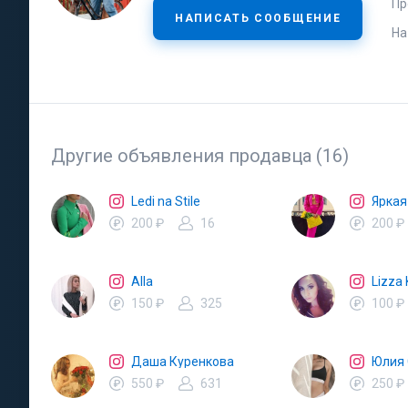
Пр
НАПИСАТЬ СООБЩЕНИЕ
На
Другие объявления продавца (16)
Ledi na Stile
Яркая
200 ₽
16
200 ₽
Alla
Lizza 
150 ₽
325
100 ₽
Даша Куренкова
Юлия
550 ₽
631
250 ₽