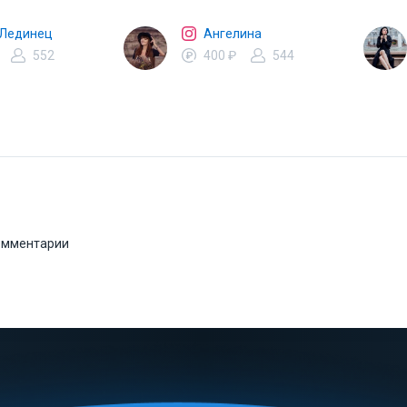
 Лединец
Ангелина
552
400 ₽
544
комментарии