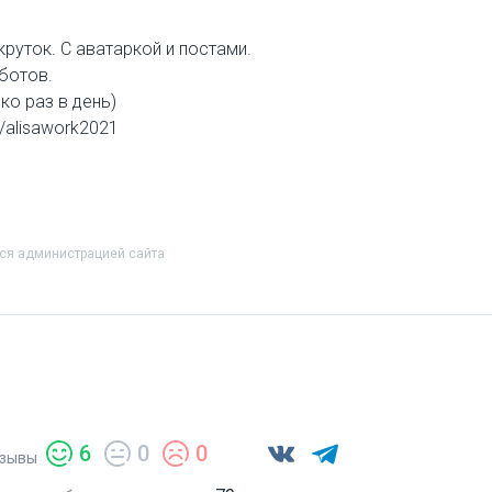
руток. С аватаркой и постами.
ботов.
ко раз в день)
/alisawork2021
тся администрацией сайта
6
0
0
зывы