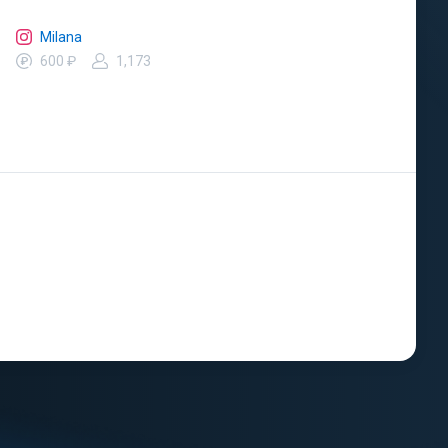
Milana
600 ₽
1,173