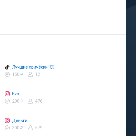
Лучшие причёски! 💥
150 ₽
12
Eva
200 ₽
476
Деньги
300 ₽
579