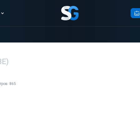
ВЕ)
ров: 865