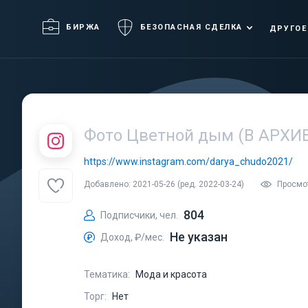
БИРЖА
БЕЗОПАСНАЯ СДЕЛКА
ДРУГОЕ
Фото Цветной дым (В АРХИ
https://www.instagram.com/darya_chudo2021/
Добавлено: 2021-05-26 (ред. 2022-03-24)
Просмот
804
Подписчики, чел.
Не указан
Доход, ₽/мес.
Тематика:
Мода и красота
Торг:
Нет