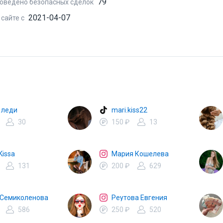
79
оведено безопасных сделок
2021-04-07
 сайте с
 леди
mari.kiss22
30
150 ₽
13
Kissa
Мария Кошелева
131
200 ₽
629
 Семиколенова
Реутова Евгения
586
250 ₽
520