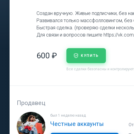
Создан вручную. Живые подписчики, без нак
Развивался только массфолловингом, без 
Быстрая сделка. (проверяю сделки несколь
Для связи и вопросов пишите https://vk.com
600 ₽
КУПИТЬ
Все сделки безопасны и контролирую
Продавец
был 1 неделю назад
Честные аккаунты
От