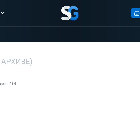
(В АРХИВЕ)
ров: 214