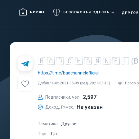
БИРЖА
БЕЗОПАСНАЯ СДЕЛКА
ДРУГОЕ
🇧 🇦 🇩 🇨 🇭 🇦 🇳 🇳 🇪 🇱 
https://t.me/badchannelofficial
Добавлено: 2021-05-09 (ред. 2021-05-11)
Просмот
2,597
Подписчики, чел.
Не указан
Доход, ₽/мес.
Тематика:
Другое
Торг:
Да