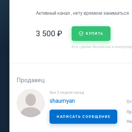
Активный канал , нету времени заниматься
3 500 ₽
КУПИТЬ
Все сделки безопасны и контроли
Продавец
был 2 недели назад
shaumyan
От
Пр
НАПИСАТЬ СООБЩЕНИЕ
На