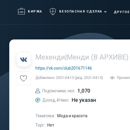
БИРЖА
БЕЗОПАСНАЯ СДЕЛКА
ДРУГОЕ
Мехенди|Менди (В АРХИВЕ)
https://vk.com/club201671146
Добавлено: 2021-04-13 (ред. 2021-04-13)
Просмот
1,070
Подписчики, чел.
Не указан
Доход, ₽/мес.
Тематика:
Мода и красота
Торг:
Нет