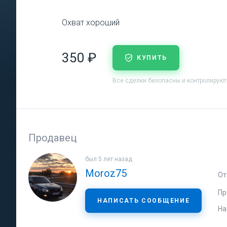
Охват хороший
350 ₽
КУПИТЬ
Все сделки безопасны и контролирую
Продавец
был 5 лет назад
Moroz75
От
Пр
НАПИСАТЬ СООБЩЕНИЕ
На