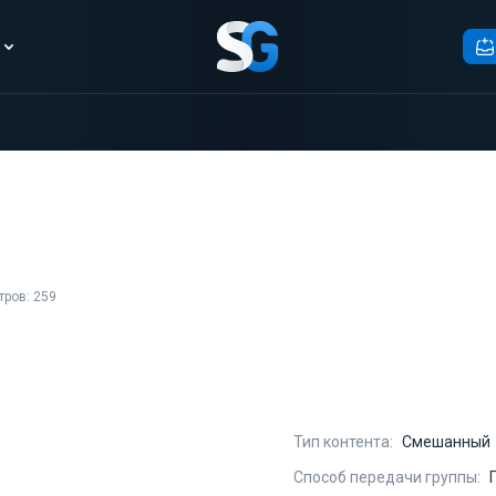
ров: 259
Тип контента:
Смешанный
Способ передачи группы: